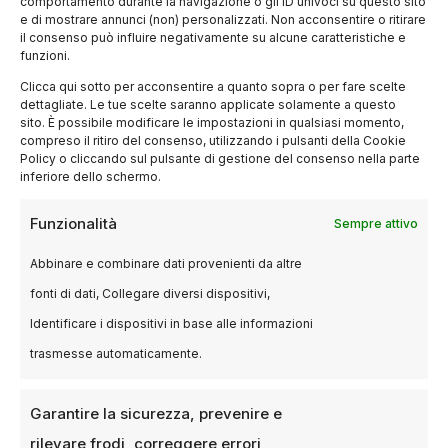
comportamento durante la navigazione o gli ID univoci su questo sito
e di mostrare annunci (non) personalizzati. Non acconsentire o ritirare
il consenso può influire negativamente su alcune caratteristiche e
funzioni.
Clicca qui sotto per acconsentire a quanto sopra o per fare scelte
dettagliate. Le tue scelte saranno applicate solamente a questo
sito. È possibile modificare le impostazioni in qualsiasi momento,
compreso il ritiro del consenso, utilizzando i pulsanti della Cookie
Policy o cliccando sul pulsante di gestione del consenso nella parte
inferiore dello schermo.
Funzionalità
Sempre attivo
CONTATTI
Abbinare e combinare dati provenienti da altre
British Film Institute: storia e ruolo
fonti di dati, Collegare diversi dispositivi,
dell’istituzione che ha
rivoluzionato il cinema britannico
Identificare i dispositivi in base alle informazioni
trasmesse automaticamente.
9 SETTEMBRE 2025
EDOARDO SCALVINI
Il British Film Institute, spesso abbreviato in BFI,
Garantire la sicurezza, prevenire e
è uno dei pilastri portanti della cultura
rilevare frodi, correggere errori,
cinematografica del Regno Unito. Fondato…