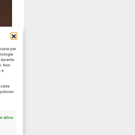
cookie per
cnologie
o durante
i. Non
e e
scelte
ualsiasi
 attivo