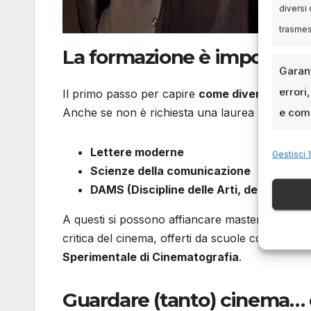
diversi 
trasme
La formazione è important
Garant
errori
Il primo passo per capire
come diventare crit
Anche se non è richiesta una laurea specifica,
e comu
Lettere moderne
Gestisci 1
Scienze della comunicazione
DAMS (Discipline delle Arti, della Music
A questi si possono affiancare master o corsi sp
critica del cinema, offerti da scuole come la
Ci
Sperimentale di Cinematografia
.
Guardare (tanto) cinema… c