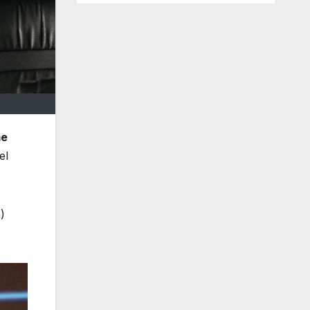
e
el
)