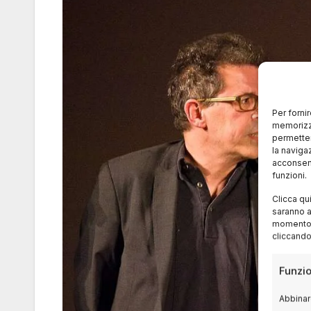
Per forni
memorizza
permetter
la naviga
acconsent
funzioni.
Clicca qu
saranno a
momento, 
cliccando
Funzio
Abbinare