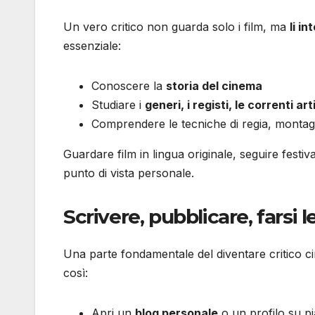
Un vero critico non guarda solo i film, ma
li i
essenziale:
Conoscere la
storia del cinema
Studiare i
generi, i registi, le correnti ar
Comprendere le tecniche di regia, montagg
Guardare film in lingua originale, seguire festiva
punto di vista personale.
Scrivere, pubblicare, farsi 
Una parte fondamentale del diventare critico c
così:
Apri un
blog personale
o un profilo su 