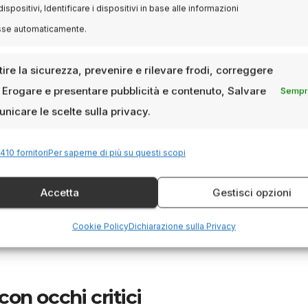
dispositivi, Identificare i dispositivi in base alle informazioni
sse automaticamente.
e, ma non obbligatoria
ire la sicurezza, prevenire e rilevare frodi, correggere
, Erogare e presentare pubblicità e contenuto, Salvare
Sempre
ico cinematografico
è dotarsi di una solida base culturale.
 molti critici provengono da percorsi come:
nicare le scelte sulla privacy.
410 fornitori
Per saperne di più su questi scopi
a e dello Spettacolo)
Accetta
Gestisci opzioni
ecifici in giornalismo culturale, scrittura cinematografica o
Cookie Policy
Dichiarazione sulla Privacy
vica Scuola di Cinema Luchino Visconti
o il
Centro
on occhi critici