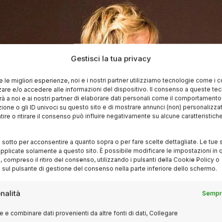
Gestisci la tua privacy
re le migliori esperienze, noi e i nostri partner utilizziamo tecnologie come i 
re e/o accedere alle informazioni del dispositivo. Il consenso a queste te
à a noi e ai nostri partner di elaborare dati personali come il comportament
zione o gli ID univoci su questo sito e di mostrare annunci (non) personalizzat
ire o ritirare il consenso può influire negativamente su alcune caratteristich
i sotto per acconsentire a quanto sopra o per fare scelte dettagliate. Le tue 
pplicate solamente a questo sito. È possibile modificare le impostazioni in q
compreso il ritiro del consenso, utilizzando i pulsanti della Cookie Policy o
 sul pulsante di gestione del consenso nella parte inferiore dello schermo.
nalità
Sempre
 e combinare dati provenienti da altre fonti di dati, Collegare