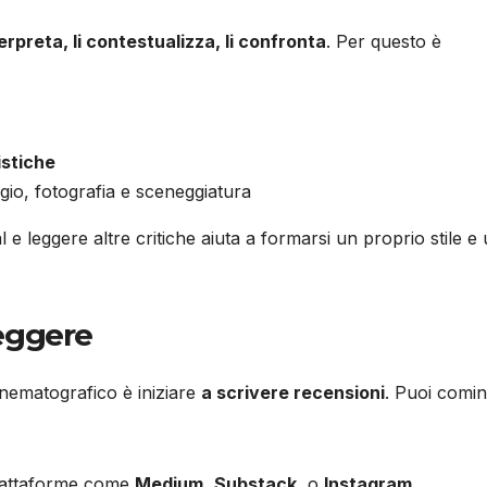
nterpreta, li contestualizza, li confronta
. Per questo è
tistiche
io, fotografia e sceneggiatura
l e leggere altre critiche aiuta a formarsi un proprio stile e
leggere
inematografico è iniziare
a scrivere recensioni
. Puoi comin
piattaforme come
Medium
,
Substack
, o
Instagram