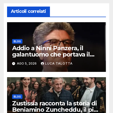
Articoli correlati
BLOG
Addio a Ninni Panzera, il
galantuomo che portava il
cinema dove non c’era
AGO 5, 2026
LUCA TALOTTA
BLOG
Zustissia racconta la storia di
Beniamino Zuncheddu, il più