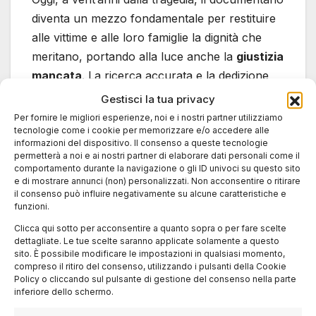
diventa un mezzo fondamentale per restituire
alle vittime e alle loro famiglie la dignità che
meritano, portando alla luce anche la
giustizia
mancata
. La ricerca accurata e la dedizione
del team di produzione rendono questo
Gestisci la tua privacy
progetto un’opera che non solo onora la
Per fornire le migliori esperienze, noi e i nostri partner utilizziamo
tecnologie come i cookie per memorizzare e/o accedere alle
memoria di chi è scomparso, ma vuole anche
informazioni del dispositivo. Il consenso a queste tecnologie
sollecitare una riflessione sulla gestione della
permetterà a noi e ai nostri partner di elaborare dati personali come il
comportamento durante la navigazione o gli ID univoci su questo sito
sicurezza e della responsabilità nell’ambito
e di mostrare annunci (non) personalizzati. Non acconsentire o ritirare
dell’aviazione civile.
il consenso può influire negativamente su alcune caratteristiche e
funzioni.
Un atto di giustizia
Clicca qui sotto per acconsentire a quanto sopra o per fare scelte
dettagliate. Le tue scelte saranno applicate solamente a questo
simbolica
sito. È possibile modificare le impostazioni in qualsiasi momento,
compreso il ritiro del consenso, utilizzando i pulsanti della Cookie
Policy o cliccando sul pulsante di gestione del consenso nella parte
inferiore dello schermo.
In questo contesto, il documentario affronta
anche l’importanza della memoria storica e del