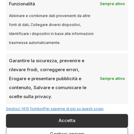
Funzionalità
Sempre attivo
rispetto per le persone che sono state colpite
da questa tragedia.
La Memoria e il Debito
Abbinare e combinare dati provenienti da altre
diventa quindi un atto di giustizia simbolica, che
fonti di dati, Collegare diversi dispositivi,
tenta di superare le incomprensioni e le lacune
Identificare i dispositivi in base alle informazioni
lasciate dalle indagini ufficiali.
trasmesse automaticamente.
Una campagna di raccolta
Garantire la sicurezza, prevenire e
fondi per completarne la
rilevare frodi, correggere errori,
realizzazione del
Erogare e presentare pubblicità e
Sempre attivo
contenuto, Salvare e comunicare le
documentario sulla strage
scelte sulla privacy.
di Linate
Gestisci 1410 fornitori
Per saperne di più su questi scopi
È stata avviata una campagna di raccolta fondi
Accetta
su Produzioni dal Basso per completare il
documentario
, coprendo i costi di post-
Gestisci opzioni