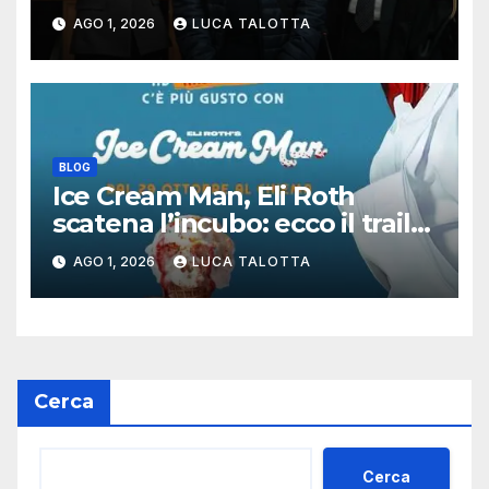
lungo errore giudiziario della
AGO 1, 2026
LUCA TALOTTA
storia italiana
BLOG
Ice Cream Man, Eli Roth
scatena l’incubo: ecco il trailer
italiano dell’horror più
AGO 1, 2026
LUCA TALOTTA
estremo di Halloween 2026
Cerca
Cerca