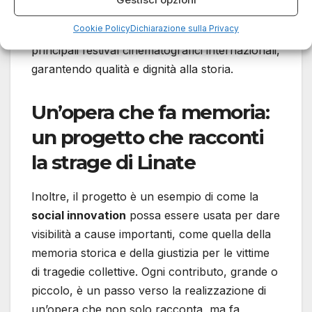
produzione e diritti d’autore. L’obiettivo è
Cookie Policy
Dichiarazione sulla Privacy
raccogliere fondi per presentare il film nei
principali festival cinematografici internazionali,
garantendo qualità e dignità alla storia.
Un’opera che fa memoria:
un progetto che racconti
la strage di Linate
Inoltre, il progetto è un esempio di come la
social innovation
possa essere usata per dare
visibilità a cause importanti, come quella della
memoria storica e della giustizia per le vittime
di tragedie collettive. Ogni contributo, grande o
piccolo, è un passo verso la realizzazione di
un’opera che non solo racconta, ma fa