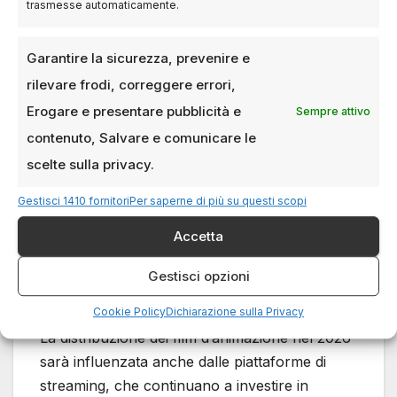
trasmesse automaticamente.
più riconosciuta come un linguaggio artistico a
tutti gli effetti, capace di affrontare generi
Garantire la sicurezza, prevenire e
diversi, dal dramma alla fantascienza, fino alla
rilevare frodi, correggere errori,
commedia e al thriller. Il pubblico adulto, che
Erogare e presentare pubblicità e
Sempre attivo
spesso è cresciuto con i grandi film animati
degli anni Novanta e Duemila, rappresenta
contenuto, Salvare e comunicare le
oggi una fascia importante per il mercato.
scelte sulla privacy.
Gestisci 1410 fornitori
Per saperne di più su questi scopi
Streaming e
Accetta
distribuzione: nuove
Gestisci opzioni
strategie
Cookie Policy
Dichiarazione sulla Privacy
La distribuzione dei film d’animazione nel 2026
sarà influenzata anche dalle piattaforme di
streaming, che continuano a investire in