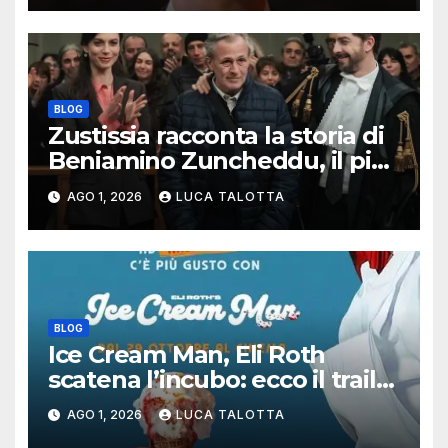
BLOG
Zustissia racconta la storia di
Beniamino Zuncheddu, il più
lungo errore giudiziario della
AGO 1, 2026
LUCA TALOTTA
storia italiana
BLOG
Ice Cream Man, Eli Roth
scatena l’incubo: ecco il trailer
italiano dell’horror più
AGO 1, 2026
LUCA TALOTTA
estremo di Halloween 2026