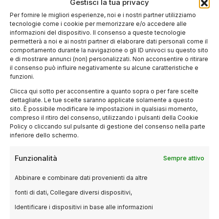
Gestisci la tua privacy
consolidata
Per fornire le migliori esperienze, noi e i nostri partner utilizziamo
tecnologie come i cookie per memorizzare e/o accedere alle
informazioni del dispositivo. Il consenso a queste tecnologie
permetterà a noi e ai nostri partner di elaborare dati personali come il
Negli ultimi anni si è affermata con forza
comportamento durante la navigazione o gli ID univoci su questo sito
l’animazione per adulti, non solo in ambito
e di mostrare annunci (non) personalizzati. Non acconsentire o ritirare
il consenso può influire negativamente su alcune caratteristiche e
televisivo ma anche al cinema. Il 2026
funzioni.
continuerà su questa linea, con film che
Clicca qui sotto per acconsentire a quanto sopra o per fare scelte
affrontano temi complessi e utilizzano un
dettagliate. Le tue scelte saranno applicate solamente a questo
linguaggio visivo sofisticato. Le produzioni
sito. È possibile modificare le impostazioni in qualsiasi momento,
compreso il ritiro del consenso, utilizzando i pulsanti della Cookie
destinate a un pubblico maturo si distinguono
Policy o cliccando sul pulsante di gestione del consenso nella parte
per la qualità della scrittura, la profondità dei
inferiore dello schermo.
personaggi e l’uso dell’animazione come
Funzionalità
Sempre attivo
mezzo espressivo capace di superare i limiti
del live action.
Abbinare e combinare dati provenienti da altre
fonti di dati, Collegare diversi dispositivi,
Questa evoluzione riflette un cambiamento
Identificare i dispositivi in base alle informazioni
culturale più ampio: l’animazione viene sempre