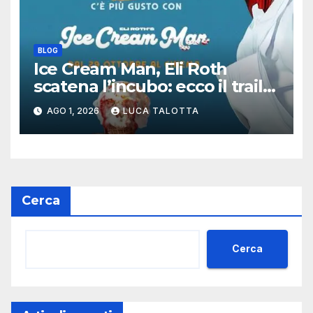
BLOG
Ice Cream Man, Eli Roth
scatena l’incubo: ecco il trailer
italiano dell’horror più
AGO 1, 2026
LUCA TALOTTA
estremo di Halloween 2026
Cerca
Cerca