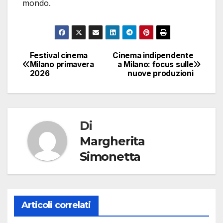
mondo.
Festival cinema
Cinema indipendente
Navigazione
Milano primavera
a Milano: focus sulle
2026
nuove produzioni
articoli
Di
Margherita
Simonetta
Articoli correlati