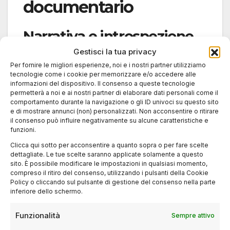
documentario
Narrativa e introspezione
Gestisci la tua privacy
Oltre alle opere di autori già consolidati, il 2026
Per fornire le migliori esperienze, noi e i nostri partner utilizziamo
porta in sala film che indagano i rapporti
tecnologie come i cookie per memorizzare e/o accedere alle
informazioni del dispositivo. Il consenso a queste tecnologie
familiari, le sfide personali e i nodi sociali della
permetterà a noi e ai nostri partner di elaborare dati personali come il
contemporaneità. Titoli come Il Bene Comune
comportamento durante la navigazione o gli ID univoci su questo sito
e di mostrare annunci (non) personalizzati. Non acconsentire o ritirare
esplorano temi civici e collettivi, mentre altri
il consenso può influire negativamente su alcune caratteristiche e
come Gli Occhi degli Altri si concentrano su
funzioni.
prospettive più intime.
Clicca qui sotto per acconsentire a quanto sopra o per fare scelte
dettagliate. Le tue scelte saranno applicate solamente a questo
sito. È possibile modificare le impostazioni in qualsiasi momento,
Documentari e riflessioni
compreso il ritiro del consenso, utilizzando i pulsanti della Cookie
Policy o cliccando sul pulsante di gestione del consenso nella parte
sulla società
inferiore dello schermo.
Funzionalità
Sempre attivo
Anche il formato documentario trova spazio