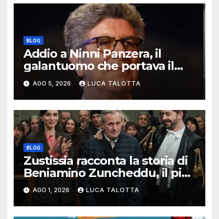
BLOG
Addio a Ninni Panzera, il
galantuomo che portava il
cinema dove non c’era
AGO 5, 2026
LUCA TALOTTA
BLOG
Zustissia racconta la storia di
Beniamino Zuncheddu, il più
lungo errore giudiziario della
AGO 1, 2026
LUCA TALOTTA
storia italiana