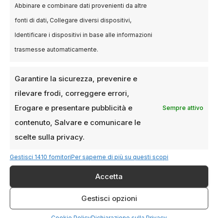
nelle proposte dell’anno, con pellicole dedicate
Abbinare e combinare dati provenienti da altre
a figure emblematiche della cultura italiana e
fonti di dati, Collegare diversi dispositivi,
storie di rilevanza pubblica, come Franco
Identificare i dispositivi in base alle informazioni
Battiato. Il lungo viaggio o Giulio Regeni – Tutto
trasmesse automaticamente.
il male del mondo.
Garantire la sicurezza, prevenire e
Il pubblico e le
rilevare frodi, correggere errori,
prospettive delle sale
Erogare e presentare pubblicità e
Sempre attivo
milanesi
contenuto, Salvare e comunicare le
scelte sulla privacy.
L’offerta delle sale milanesi nel 2026 rispecchia
Gestisci 1410 fornitori
Per saperne di più su questi scopi
non solo la varietà delle produzioni italiane ma
Accetta
anche il desiderio di un pubblico sempre più
attento e critico. La programmazione
Gestisci opzioni
cinematografica è articolata in week di
Cookie Policy
Dichiarazione sulla Privacy