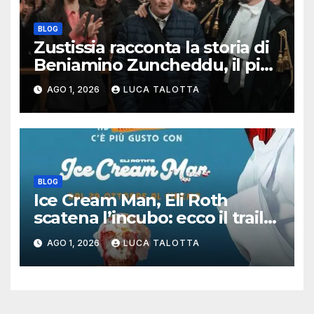
BLOG
Zustissia racconta la storia di
Beniamino Zuncheddu, il più
lungo errore giudiziario della
AGO 1, 2026
LUCA TALOTTA
storia italiana
BLOG
Ice Cream Man, Eli Roth
scatena l’incubo: ecco il trailer
italiano dell’horror più
AGO 1, 2026
LUCA TALOTTA
estremo di Halloween 2026