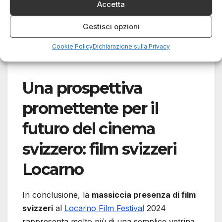
continuità creativa. Inoltre, piattaforme digitali
Accetta
come
Play Suisse
hanno reso accessibili molte
Gestisci opzioni
di queste produzioni al grande pubblico. In
questo modo, la distribuzione è diventata più
Cookie Policy
Dichiarazione sulla Privacy
ampia, diversificata e immediata.
Una prospettiva
promettente per il
futuro del cinema
svizzero: film svizzeri
Locarno
In conclusione, la
massiccia presenza di film
svizzeri
al
Locarno Film Festival
2024
rappresenta molto più di una semplice vetrina.