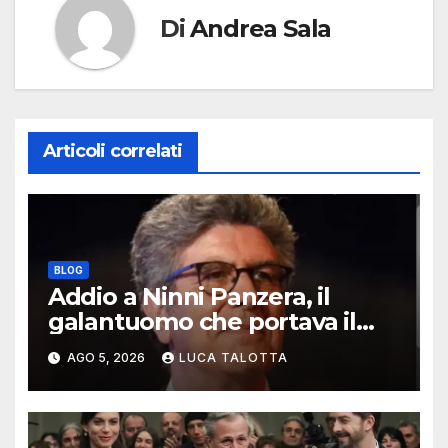
Di
Andrea Sala
Articoli correlati
BLOG
Addio a Ninni Panzera, il
galantuomo che portava il
cinema dove non c’era
AGO 5, 2026
LUCA TALOTTA