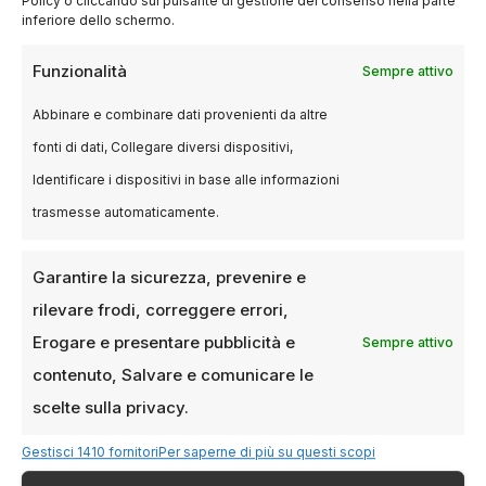
Policy o cliccando sul pulsante di gestione del consenso nella parte
ha favorito l’accesso a fondi, talenti e mercati
inferiore dello schermo.
esteri. Inoltre, ha incentivato il dialogo creativo
Funzionalità
tra culture diverse. In sintesi, il
cinema
Sempre attivo
svizzero
si dimostra sempre più aperto e
Abbinare e combinare dati provenienti da altre
competitivo a livello globale.
fonti di dati, Collegare diversi dispositivi,
Identificare i dispositivi in base alle informazioni
Il sostegno delle
trasmesse automaticamente.
istituzioni e delle
Garantire la sicurezza, prevenire e
piattaforme digitali
rilevare frodi, correggere errori,
Erogare e presentare pubblicità e
Il grande numero di film presentati è anche
Sempre attivo
frutto di
politiche pubbliche efficaci
. Ad
contenuto, Salvare e comunicare le
esempio, la SSR ha partecipato alla
scelte sulla privacy.
coproduzione di 35 film su 41. Questo impegno
Gestisci 1410 fornitori
Per saperne di più su questi scopi
ha garantito una base economica solida e