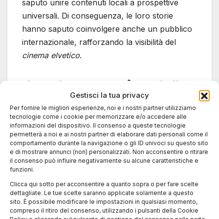
saputo unire contenuti locali a prospettive
universali. Di conseguenza, le loro storie
hanno saputo coinvolgere anche un pubblico
internazionale, rafforzando la visibilità del
cinema elvetico
.
Il ruolo strategico delle
Gestisci la tua privacy
coproduzioni
Per fornire le migliori esperienze, noi e i nostri partner utilizziamo
tecnologie come i cookie per memorizzare e/o accedere alle
internazionali: film
informazioni del dispositivo. Il consenso a queste tecnologie
permetterà a noi e ai nostri partner di elaborare dati personali come il
svizzeri Locarno
comportamento durante la navigazione o gli ID univoci su questo sito
e di mostrare annunci (non) personalizzati. Non acconsentire o ritirare
il consenso può influire negativamente su alcune caratteristiche e
funzioni.
Un altro elemento chiave del successo è stato
il ricorso alle
coproduzioni internazionali
.
Clicca qui sotto per acconsentire a quanto sopra o per fare scelte
dettagliate. Le tue scelte saranno applicate solamente a questo
Infatti, molte delle opere svizzere sono state
sito. È possibile modificare le impostazioni in qualsiasi momento,
realizzate insieme a partner stranieri. Questo
compreso il ritiro del consenso, utilizzando i pulsanti della Cookie