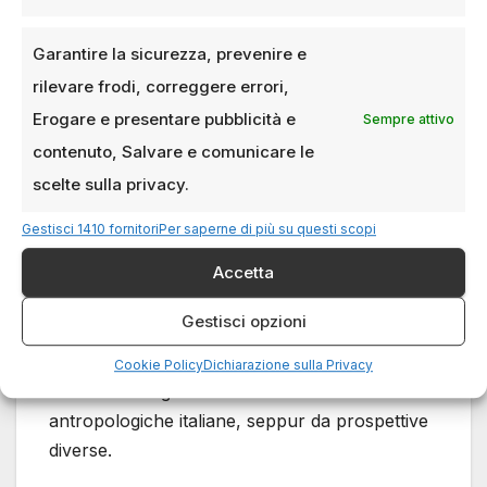
pensatore scomodo
Garantire la sicurezza, prevenire e
ma necessario
rilevare frodi, correggere errori,
Erogare e presentare pubblicità e
Sempre attivo
Goffredo Fofi lascia un’eredità scomoda ma
contenuto, Salvare e comunicare le
fondamentale. Le sue analisi sul cinema e sulla
scelte sulla privacy.
società restano punti di riferimento per chi
cerca nel pensiero critico una forma di
Gestisci 1410 fornitori
Per saperne di più su questi scopi
resistenza. Il suo lavoro ricorda quello di figure
Accetta
come Franco Fortini, con cui condivideva il
rigore etico, o Italo Calvino, con cui dialogava
Gestisci opzioni
idealmente sulla responsabilità dello scrittore.
Ma il paragone più immediato è con Pasolini,
Cookie Policy
Dichiarazione sulla Privacy
nel comune sguardo sulle mutazioni
antropologiche italiane, seppur da prospettive
diverse.