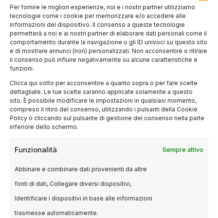
Lo sguardo radicale
Per fornire le migliori esperienze, noi e i nostri partner utilizziamo
tecnologie come i cookie per memorizzare e/o accedere alle
sull’Italia
informazioni del dispositivo. Il consenso a queste tecnologie
permetterà a noi e ai nostri partner di elaborare dati personali come il
comportamento durante la navigazione o gli ID univoci su questo sito
Con il passare degli anni, il suo sguardo sul
e di mostrare annunci (non) personalizzati. Non acconsentire o ritirare
paese è diventato sempre più critico. Disilluso
il consenso può influire negativamente su alcune caratteristiche e
funzioni.
verso gli intellettuali e le classi dirigenti, non ha
Clicca qui sotto per acconsentire a quanto sopra o per fare scelte
però mai smesso di impegnarsi, testimoniando
dettagliate. Le tue scelte saranno applicate solamente a questo
un
volontarismo utopico
incrollabile.
«Si ha
sito. È possibile modificare le impostazioni in qualsiasi momento,
compreso il ritiro del consenso, utilizzando i pulsanti della Cookie
una vita sola a disposizione – ripeteva – e
Policy o cliccando sul pulsante di gestione del consenso nella parte
quello che puoi fare e sentire di bello lo devi
inferiore dello schermo.
fare e sentire ora»
. La sua figura, con la barba
Funzionalità
Sempre attivo
bianca da profeta, resterà come simbolo di
un’Italia che ha saputo pensare in modo
Abbinare e combinare dati provenienti da altre
diverso.
fonti di dati, Collegare diversi dispositivi,
Identificare i dispositivi in base alle informazioni
L’eredità di un
trasmesse automaticamente.