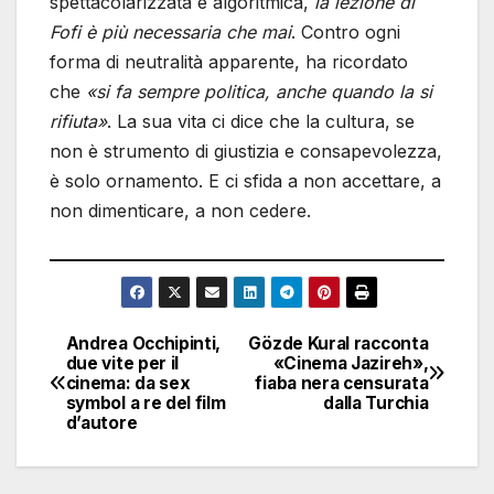
spettacolarizzata e algoritmica,
la lezione di
Fofi è più necessaria che mai
. Contro ogni
forma di neutralità apparente, ha ricordato
che
«si fa sempre politica, anche quando la si
rifiuta»
. La sua vita ci dice che la cultura, se
non è strumento di giustizia e consapevolezza,
è solo ornamento. E ci sfida a non accettare, a
non dimenticare, a non cedere.
Andrea Occhipinti,
Gözde Kural racconta
Navigazione
due vite per il
«Cinema Jazireh»,
cinema: da sex
fiaba nera censurata
articoli
symbol a re del film
dalla Turchia
d’autore