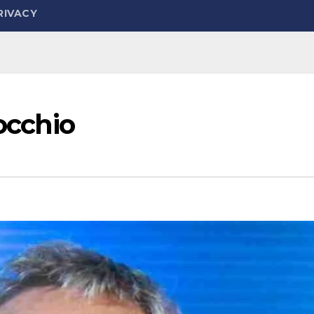
RIVACY
locchio