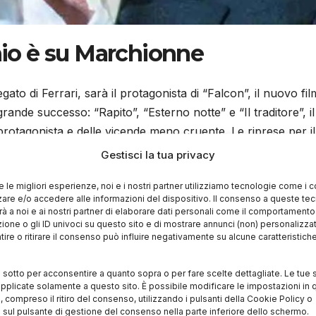
chio è su Marchionne
to di Ferrari, sarà il protagonista di “Falcon”, il nuovo fil
grande successo: “Rapito”, “Esterno notte” e “Il traditore”, il
protagonista e delle vicende meno cruente. Le riprese per il
26 e saranno girate in Italia, Stati Uniti e Canada. Sarà pro
Gestisci la tua privacy
 per Emotion Network e Rai Cinema
re le migliori esperienze, noi e i nostri partner utilizziamo tecnologie come i 
re e/o accedere alle informazioni del dispositivo. Il consenso a queste te
à a noi e ai nostri partner di elaborare dati personali come il comportament
zione o gli ID univoci su questo sito e di mostrare annunci (non) personalizzat
ire o ritirare il consenso può influire negativamente su alcune caratteristich
luppare, anche se molto interessante. Il protagonista che v
M e Chrysler e vincere piace molto a Bellocchio. È un italia
i sotto per acconsentire a quanto sopra o per fare scelte dettagliate. Le tue 
pplicate solamente a questo sito. È possibile modificare le impostazioni in q
e con la sua spietatezza come quando ha salvato la FIAT.
compreso il ritiro del consenso, utilizzando i pulsanti della Cookie Policy o
llita” rifiorisce grazie all’intervento di Marchionne e del ma
 sul pulsante di gestione del consenso nella parte inferiore dello schermo.