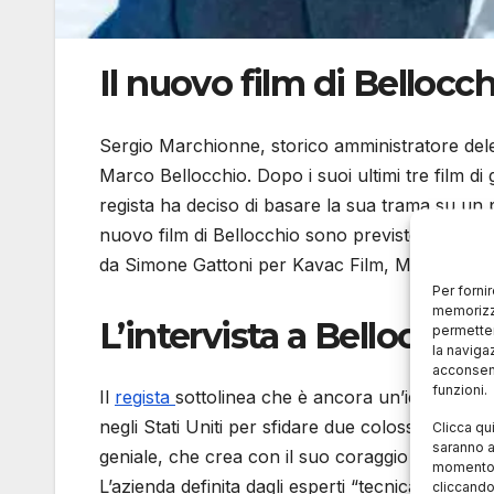
Il nuovo film di Belloc
Sergio Marchionne, storico amministratore delega
Marco Bellocchio. Dopo i suoi ultimi tre film di 
regista ha deciso di basare la sua trama su un 
nuovo film di Bellocchio sono previste per il 20
da Simone Gattoni per Kavac Film, Mattia Mor
Per forni
memorizza
L’intervista a Bellocchio
permetter
la naviga
acconsent
funzioni.
Il
regista
sottolinea che è ancora un’idea da svi
negli Stati Uniti per sfidare due colossi come G
Clicca qu
saranno a
geniale, che crea con il suo coraggio ma anch
momento, 
L’azienda definita dagli esperti “tecnicamente fa
cliccando