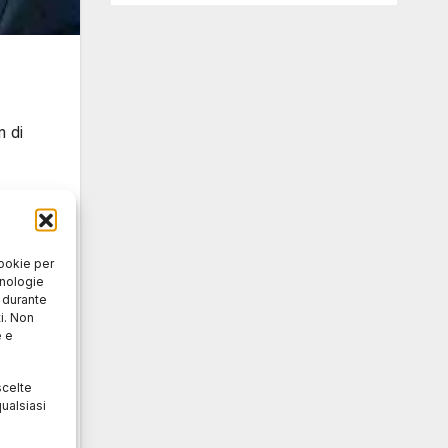
m di
dotto
cookie per
cnologie
o durante
i. Non
e e
a
no
scelte
ualsiasi
ggiore