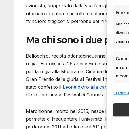
azionista, supportato dalla sua famiglia. L’inter
Funzio
ritornato in patria è accolto da alcune istituzioni 
“vincitore tragico” si potrebbe definire alla fine
Abbinare
diversi 
Ma chi sono i due prota
trasme
Bellocchio, regista ottantacinquenne, è uno tra gl
Garant
regia. Esordisce a 26 anni e viene subito ricono
errori
per la regia alla Mostra del Cinema di Venezia co
e comu
Gran Premio della giuria al Festival Internaziona
stato conferito il
Leone d’oro alla carriera
alla 
Gestisci 1
d’oro onoraria al Festival di Cannes.
Marchionne, morto nel 2015, nasce in provincia 
permette di frequentare l’università, laureandosi
porterà nel 2011 ad ottenere il 51° posto nella c