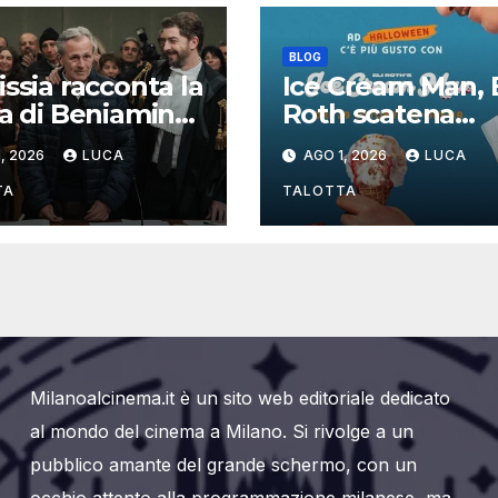
BLOG
issia racconta la
Ice Cream Man, E
ia di Beniamino
Roth scatena
heddu, il più
l’incubo: ecco il
, 2026
LUCA
AGO 1, 2026
LUCA
o errore
trailer italiano
iziario della
dell’horror più
TA
TALOTTA
a italiana
estremo di
Halloween 2026
Milanoalcinema.it è un sito web editoriale dedicato
al mondo del cinema a Milano. Si rivolge a un
pubblico amante del grande schermo, con un