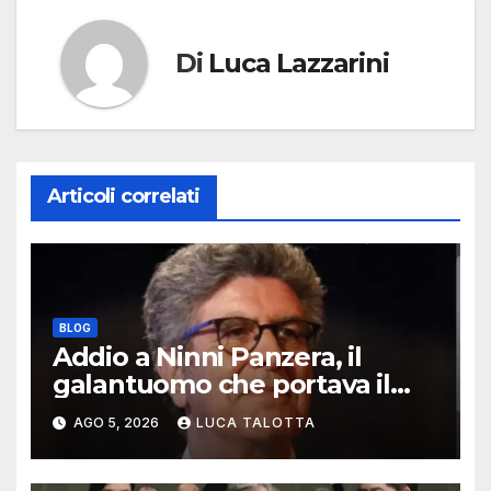
Di
Luca Lazzarini
Articoli correlati
BLOG
Addio a Ninni Panzera, il
galantuomo che portava il
cinema dove non c’era
AGO 5, 2026
LUCA TALOTTA