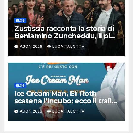
BLOG
Zustissia racconta la storia di
Beniamino Zuncheddu, il più
lungo errore giudiziario della
AGO 1, 2026
LUCA TALOTTA
storia italiana
BLOG
Ice Cream Man, Eli Roth
scatena l’incubo: ecco il trailer
italiano dell’horror più
AGO 1, 2026
LUCA TALOTTA
estremo di Halloween 2026