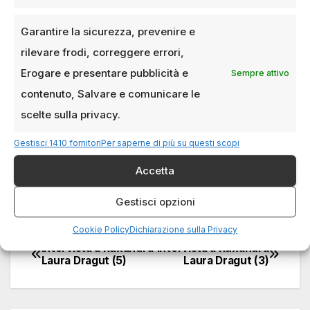
me, soprattutto nella regia di giovani registi, si
vede, si percepisce.
Garantire la sicurezza, prevenire e
rilevare frodi, correggere errori,
Quindi l’attualità, quello che accade anche a
Erogare e presentare pubblicità e
Sempre attivo
livello politico, economico, sociale, ha un
contenuto, Salvare e comunicare le
impatto grandissimo in quello che poi viene
scelte sulla privacy.
raccontato, tanto che spesso e volentieri
anche noi riversiamo nostri traumi. Quindi,
Gestisci 1410 fornitori
Per saperne di più su questi scopi
assolutamente: l’arte viene influenzata da
Accetta
quello che accade a livello di attualità.
Gestisci opzioni
Cookie Policy
Dichiarazione sulla Privacy
Intervista a Ruxandra
Intervista a Ruxandra
Navigazione
Laura Dragut (5)
Laura Dragut (3)
articoli