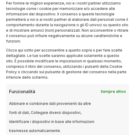
Per fornire le migliori esperienze, noi e i nostri partner utilizziamo
domanda che io mi pongo in generale
tecnologie come i cookie per memorizzare e/o accedere alle
sull’arte, perché mi occupo tantissimo di
informazioni del dispositivo. Il consenso a queste tecnologie
permetterà a noi e ai nostri partner di elaborare dati personali come il
poesia, scrivo critica poetica, scrivo poesia
comportamento durante la navigazione o gli ID univoci su questo sito
e in un’intervista che dovrò fare chiederò a
e di mostrare annunci (non) personalizzati. Non acconsentire o ritirare
il consenso può influire negativamente su alcune caratteristiche e
un poeta questa cosa sulla poesia. A te
funzioni.
vorrei chiederla sulla regia.
Clicca qui sotto per acconsentire a quanto sopra o per fare scelte
dettagliate. Le tue scelte saranno applicate solamente a questo
sito. È possibile modificare le impostazioni in qualsiasi momento,
R. L. D. Sicuramente tutto quello che sta
compreso il ritiro del consenso, utilizzando i pulsanti della Cookie
accadendo, anche a livello proprio di eventi, a
Policy o cliccando sul pulsante di gestione del consenso nella parte
inferiore dello schermo.
livello di politica, a livello economico, lo sai
molto bene anche tu, per i giovani è
Funzionalità
Sempre attivo
veramente devastante. Siamo la prima
Abbinare e combinare dati provenienti da altre
generazione, una delle prime generazioni, che
vivono in un’incertezza totale a livello di
fonti di dati, Collegare diversi dispositivi,
futuro. Noi non lo vediamo, non lo
Identificare i dispositivi in base alle informazioni
percepiamo il futuro. E questa cosa, secondo
trasmesse automaticamente.