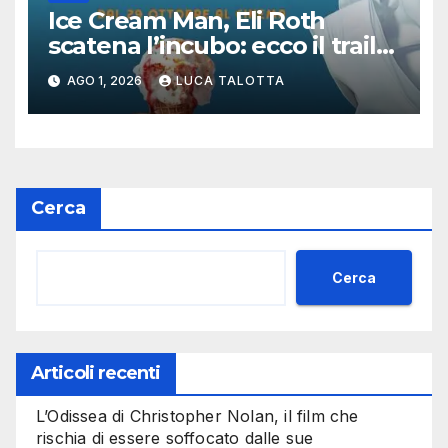
Ice Cream Man, Eli Roth
scatena l’incubo: ecco il trailer
italiano dell’horror più
AGO 1, 2026
LUCA TALOTTA
estremo di Halloween 2026
Cerca
Cerca
Articoli recenti
L’Odissea di Christopher Nolan, il film che
rischia di essere soffocato dalle sue