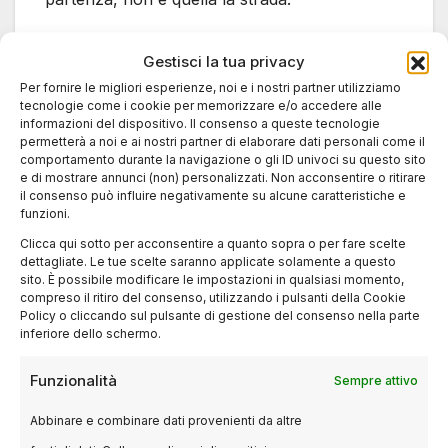
In Italia dobbiamo renderci conto che c’è tutto
Gestisci la tua privacy
un tipo di cinema che sta a metà tra il cinema
Per fornire le migliori esperienze, noi e i nostri partner utilizziamo
tecnologie come i cookie per memorizzare e/o accedere alle
di cassetta, orribile, che continuiamo a fare da
informazioni del dispositivo. Il consenso a queste tecnologie
decenni per un certo tipo di pubblico e il
permetterà a noi e ai nostri partner di elaborare dati personali come il
comportamento durante la navigazione o gli ID univoci su questo sito
cinema da festival che è per un altro tipo di
e di mostrare annunci (non) personalizzati. Non acconsentire o ritirare
pubblico. Non si capisce che si possano unire.
il consenso può influire negativamente su alcune caratteristiche e
funzioni.
È ciò che dobbiamo cercare nel nostro
cinema.
Clicca qui sotto per acconsentire a quanto sopra o per fare scelte
dettagliate. Le tue scelte saranno applicate solamente a questo
sito. È possibile modificare le impostazioni in qualsiasi momento,
Registi
compreso il ritiro del consenso, utilizzando i pulsanti della Cookie
Policy o cliccando sul pulsante di gestione del consenso nella parte
inferiore dello schermo.
L.L. Hai qualche regista a cui ti ispiri?
Funzionalità
Sempre attivo
A.R. No. Ci sono tanti
registi
che amo ma a cui
Abbinare e combinare dati provenienti da altre
non mi rifaccio direttamente. Credo che farlo