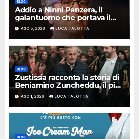
BLOG
Addio a Ninni Panzera, il
galantuomo che portava il
cinema dove non c’era
AGO 5, 2026
LUCA TALOTTA
BLOG
Zustissia racconta la storia di
Beniamino Zuncheddu, il più
lungo errore giudiziario della
AGO 1, 2026
LUCA TALOTTA
storia italiana
BLOG