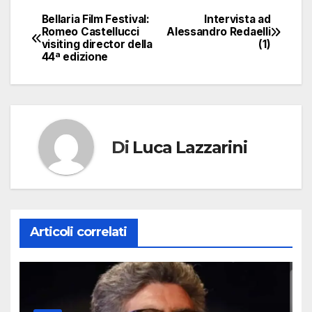
Bellaria Film Festival:
Intervista ad
Navigazione
Romeo Castellucci
Alessandro Redaelli
visiting director della
(1)
articoli
44ª edizione
Di
Luca Lazzarini
Articoli correlati