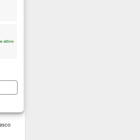
etto
 attivo
e,
iesco