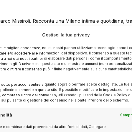
arco Missiroli. Racconta una Milano intima e quotidiana, tra 
Gestisci la tua privacy
re le migliori esperienze, noi e i nostri partner utilizziamo tecnologie come i 
re e/o accedere alle informazioni del dispositivo. Il consenso a queste te
à a noi e ai nostri partner di elaborare dati personali come il comportament
eria multiculturale di Milano. Una narrazione urbana, poten
zione o gli ID univoci su questo sito e di mostrare annunci (non) personalizzat
ire o ritirare il consenso può influire negativamente su alcune caratteristich
i sotto per acconsentire a quanto sopra o per fare scelte dettagliate. Le tue 
019)
pplicate solamente a questo sito. È possibile modificare le impostazioni in q
compreso il ritiro del consenso, utilizzando i pulsanti della Cookie Policy o
 sul pulsante di gestione del consenso nella parte inferiore dello schermo.
 del Conservatorio Giuseppe Verdi di Milano. La serie mostra 
rte, musica e crescita personale.
nalità
Sempre
 e combinare dati provenienti da altre fonti di dati, Collegare