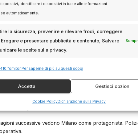
dispositivi, Identificare i dispositivi in base alle informazioni
sse automaticamente.
ascesa di Milano come capitale mondiale della moda. Un perf
ier.
ire la sicurezza, prevenire e rilevare frodi, correggere
culto ambientate a Milano
, Erogare e presentare pubblicità e contenuto, Salvare
Sempre
nicare le scelte sulla privacy.
410 fornitori
Per saperne di più su questi scopi
uni episodi ci offrono scorci autentici della vita milanes
Accetta
Gestisci opzioni
nea.
Cookie Policy
Dichiarazione sulla Privacy
05-2009)
tagioni successive vedono Milano come protagonista. Poliz
operativa.