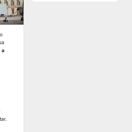
lo
sa
 a
i
tar.