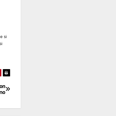
e si
si
non
ano