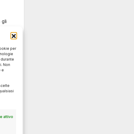
gli
cookie per
cnologie
o durante
te e
i. Non
e e
scelte
ualsiasi
il
 attivo