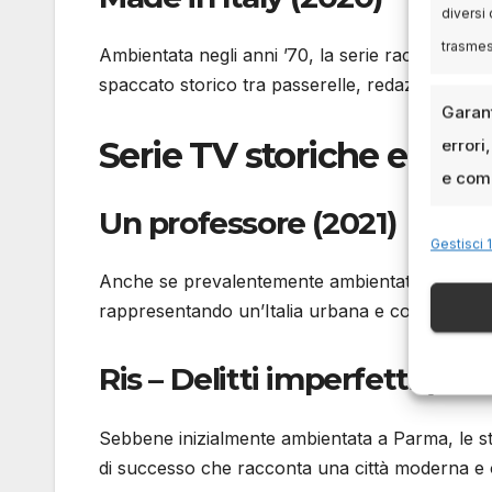
diversi 
trasme
Ambientata negli anni ’70, la serie racconta l’
spaccato storico tra passerelle, redazioni e atel
Garant
Serie TV storiche e di 
errori
e comu
Un professore (2021)
Gestisci 1
Anche se prevalentemente ambientata a Roma, alc
rappresentando un’Italia urbana e contempora
Ris – Delitti imperfetti (20
Sebbene inizialmente ambientata a Parma, le s
di successo che racconta una città moderna e 