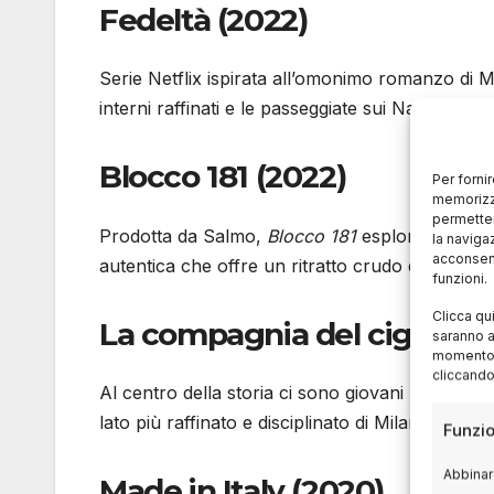
Fedeltà (2022)
Serie Netflix ispirata all’omonimo romanzo di M
interni raffinati e le passeggiate sui Navigli.
Blocco 181 (2022)
Per forni
memorizza
permetter
Prodotta da Salmo,
Blocco 181
esplora la perif
la naviga
acconsent
autentica che offre un ritratto crudo della città.
funzioni.
Clicca qu
La compagnia del cigno (2
saranno a
momento, 
cliccando
Al centro della storia ci sono giovani musicisti
lato più raffinato e disciplinato di Milano, fra a
Funzio
Abbinare
Made in Italy (2020)