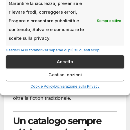
Netflix continua a investire con decisione nel
Garantire la sicurezza, prevenire e
settore documentaristico. Tra le novità di
rilevare frodi, correggere errori,
giugno spicca
Michael Jackson
: The Verdict
,
Erogare e presentare pubblicità e
Sempre attivo
docuserie che ripercorre il processo del 2005
contenuto, Salvare e comunicare le
attraverso immagini d’archivio e testimonianze
scelte sulla privacy.
esclusive. Si tratta di uno dei documentari più
discussi e attesi del periodo.
Gestisci 1410 fornitori
Per saperne di più su questi scopi
Accetta
Il catalogo del mese include inoltre contenuti
dedicati allo sport internazionale, al calcio e ad
Gestisci opzioni
altri eventi di rilevanza globale, confermando
Cookie Policy
Dichiarazione sulla Privacy
una strategia orientata a diversificare l’offerta
oltre la fiction tradizionale.
Un catalogo sempre