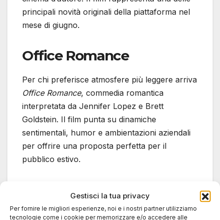
principali novità originali della piattaforma nel
mese di giugno.
Office Romance
Per chi preferisce atmosfere più leggere arriva
Office Romance
, commedia romantica
interpretata da Jennifer Lopez e Brett
Goldstein. Il film punta su dinamiche
sentimentali, humor e ambientazioni aziendali
per offrire una proposta perfetta per il
pubblico estivo.
The Marked Woman
Gestisci la tua privacy
Per fornire le migliori esperienze, noi e i nostri partner utilizziamo
Spazio anche al thriller con
The Marked
tecnologie come i cookie per memorizzare e/o accedere alle