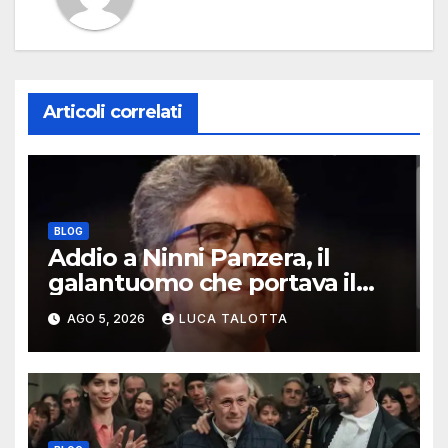
Articoli correlati
BLOG
Addio a Ninni Panzera, il
galantuomo che portava il
cinema dove non c’era
AGO 5, 2026
LUCA TALOTTA