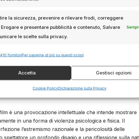
 regia: tensione lenta e angosciant
ire la sicurezza, prevenire e rilevare frodi, correggere
, Erogare e presentare pubblicità e contenuto, Salvare
Sempre
eck-Woods è quella di costruire una tensione progressiva, ch
nicare le scelte sulla privacy.
e fino a diventare insostenibile. È un horror intellettuale
ra e l’orrore emerge dall’impossibilità di sfuggire alla logica
410 fornitori
Per saperne di più su questi scopi
tura brilla nei momenti di confronto verbale, evocando l’assu
tismo ateo radicale.
Accetta
Gestisci opzioni
lessioni conclusive: un horror che
Cookie Policy
Dichiarazione sulla Privacy
 film è una provocazione intellettuale che intende mostrare
ente in una forma di violenza psicologica e fisica. Il
ezione l’estremismo razionale e la pericolosità delle
lo spettatore un profondo disagio e una riflessione sulla na