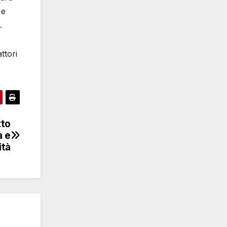
 e
.
ttori
tto
a e
ità