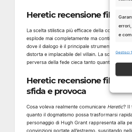
Heretic recensione film, la
Garant
errori
La scelta stilistica più efficace della coppia B
e comu
esplode mai completamente ma continua a crescer
dove il dialogo è il principale strumento di tortu
Gestisci 1
distorta e implacabile del villain. La sceneggia
perversa della fede cieca tanto quanto del fana
Heretic recensione film, rif
sfida e provoca
Cosa voleva realmente comunicare
Heretic
? Il
quanto il dogmatismo possa trasformarsi rapidam
personaggio di Hugh Grant rappresenta alla perf
convinzioni portate all’estremo, suscitando nel