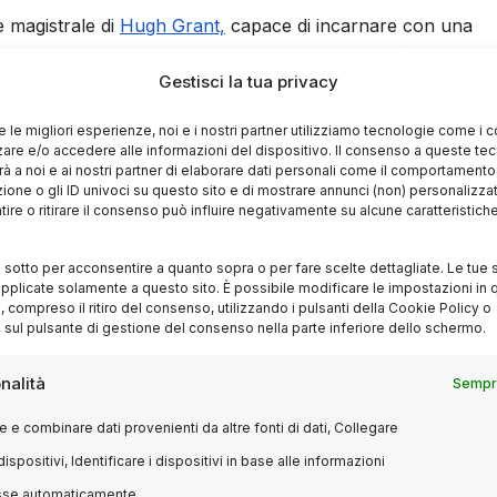
 magistrale di
Hugh Grant,
capace di incarnare con una
uale ossessivo e sadico. Il suo personaggio, Reed, è una pre
Gestisci la tua privacy
alettica tagliente e di una logica spietata. Grant utilizza con
izionali – la gentilezza affettata, la gestualità raffinata –
re le migliori esperienze, noi e i nostri partner utilizziamo tecnologie come i 
 terrore psicologico. È la miglior interpretazione della sua
re e/o accedere alle informazioni del dispositivo. Il consenso a queste te
à a noi e ai nostri partner di elaborare dati personali come il comportament
tamente la percezione dell’attore inglese.
zione o gli ID univoci su questo sito e di mostrare annunci (non) personalizzat
ire o ritirare il consenso può influire negativamente su alcune caratteristich
vo: un ritorno al gotico contempora
i sotto per acconsentire a quanto sopra o per fare scelte dettagliate. Le tue 
pplicate solamente a questo sito. È possibile modificare le impostazioni in q
ods si avvale della fotografia inquietante e sofisticata di C
compreso il ritiro del consenso, utilizzando i pulsanti della Cookie Policy o
 sul pulsante di gestione del consenso nella parte inferiore dello schermo.
ni con Park Chan-wook in film come
Old Boy
e
Lady Vendet
i e rassicuranti, si trasformano lentamente in claustrofobich
nalità
Sempre
ffusa che amplifica il senso di minaccia latente. In questo s
 psicologico come
Misery non deve morire
o l’atmosfera malat
 e combinare dati provenienti da altre fonti di dati, Collegare
onente di tortura mentale tipica di film come
Saw
, ma senz
dispositivi, Identificare i dispositivi in base alle informazioni
sse automaticamente.