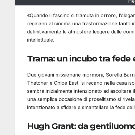
Her
«Quando il fascino si tramuta in orrore, l’eleg
regalano al cinema una trasformazione tanto i
definitivamente le atmosfere leggere delle comme
intellettuale.
Trama: un incubo tra fede 
Due giovani missionarie mormoni, Sorella Barne
Thatcher e Chloe East, si recano nella casa is
sembra inizialmente intenzionato ad ascoltare i
una semplice occasione di proselitismo si rivel
intenzionato a sfidare e smantellare la fede de
Hugh Grant: da gentiluomo