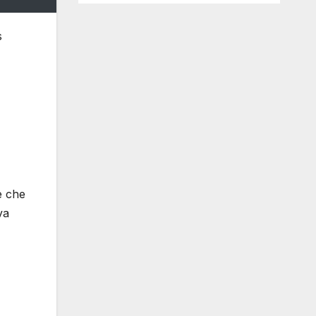
s
e che
va