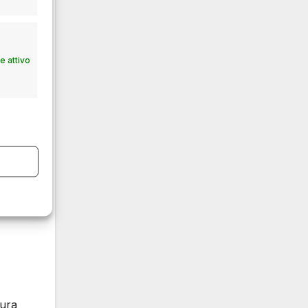
e
 attivo
e non
,
rdità
tura