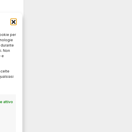
senza
cookie per
cnologie
o durante
i. Non
e e
neo
scelte
ualsiasi
hung
ta
.
e
 attivo
enso,
a e
a