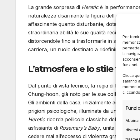
La grande sorpresa di
Heretic
è la performance
naturalezza disarmante la figura dell’intellett
affascinante quanto disturbante, dotata di una di
straordinaria abilità le sue qualità recitative trad
Per forni
distorcendole fino a trasformarle in strumenti di
memorizza
permetter
carriera, un ruolo destinato a ridefinire comple
la naviga
acconsent
funzioni.
L’atmosfera e lo stile visi
Clicca qu
saranno a
Dal punto di vista tecnico, la regia di Beck e Wo
momento, 
cliccando
Chung-hoon, già noto per le sue collaborazio
Gli ambienti della casa, inizialmente accoglient
Funzio
prigioni psicologiche, illuminate da una luce so
Heretic
ricorda pellicole classiche del thriller
Abbinare
asfissiante di
Rosemary’s Baby
, unita alla comp
diversi 
cedere mai all’eccesso di violenza gratuita.
trasme