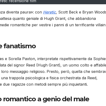
etic recensione film
anza diventa paura»: con
Heretic
, Scott Beck e Bryan Wood
nattesa quanto geniale di Hugh Grant, che abbandona
die romantiche per vestire i panni di un terrificante villain
e fanatismo
s e Sorella Paxton, interpretate rispettivamente da Sophie
olata del signor Reed (Hugh Grant), un uomo colto e affabil
l loro messaggio religioso. Presto, però, quella che sembra
a una trappola psicologica e fisica orchestrata da Reed,
lle due ragazze con metodi sempre più inquietanti.
 romantico a genio del male