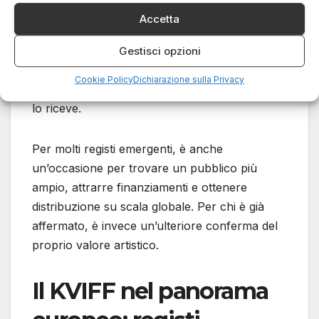
In effetti, può segnare un vero e proprio
Accetta
cambio di direzione nella carriera di un autore.
Il premio garantisce una maggiore visibilità nei
Gestisci opzioni
festival internazionali, apre le porte a nuove
Cookie Policy
Dichiarazione sulla Privacy
coproduzioni e consolida la reputazione di chi
lo riceve.
Per molti registi emergenti, è anche
un’occasione per trovare un pubblico più
ampio, attrarre finanziamenti e ottenere
distribuzione su scala globale. Per chi è già
affermato, è invece un’ulteriore conferma del
proprio valore artistico.
Il KVIFF nel panorama