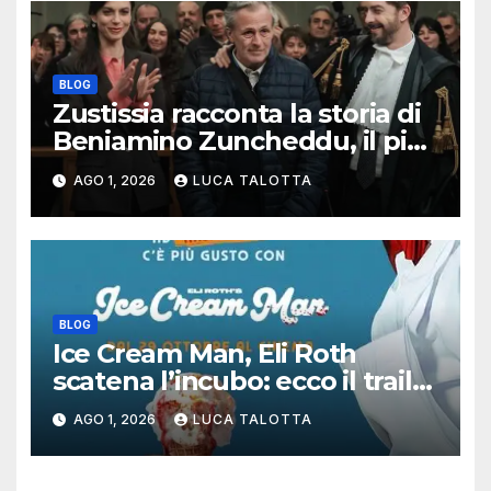
BLOG
Zustissia racconta la storia di
Beniamino Zuncheddu, il più
lungo errore giudiziario della
AGO 1, 2026
LUCA TALOTTA
storia italiana
BLOG
Ice Cream Man, Eli Roth
scatena l’incubo: ecco il trailer
italiano dell’horror più
AGO 1, 2026
LUCA TALOTTA
estremo di Halloween 2026