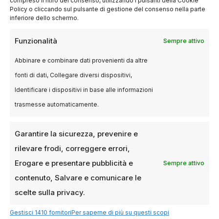
compreso il ritiro del consenso, utilizzando i pulsanti della Cookie
György Pálfi
(
Free Fall
, 2014): autore
Policy o cliccando sul pulsante di gestione del consenso nella parte
ungherese celebre per il suo stile visivo
inferiore dello schermo.
audace e le strutture narrative non
Funzionalità
Sempre attivo
convenzionali.
Abbinare e combinare dati provenienti da altre
Ognuno di questi registi ha saputo imprimere al
fonti di dati, Collegare diversi dispositivi,
proprio lavoro una cifra stilistica riconoscibile,
portando innovazione e profondità nel cinema
Identificare i dispositivi in base alle informazioni
europeo e internazionale.
trasmesse automaticamente.
Il significato del premio
Garantire la sicurezza, prevenire e
rilevare frodi, correggere errori,
nella carriera di un
Erogare e presentare pubblicità e
Sempre attivo
regista
contenuto, Salvare e comunicare le
scelte sulla privacy.
Ricevere il
Best Director Award
al KVIFF non
Gestisci 1410 fornitori
Per saperne di più su questi scopi
rappresenta solo un riconoscimento simbolico.