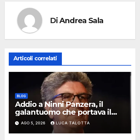
Di
Andrea Sala
Articoli correlati
BLOG
Addio a Ninni Panzera, il
galantuomo che portava il
cinema dove non c’era
AGO 5, 2026
LUCA TALOTTA