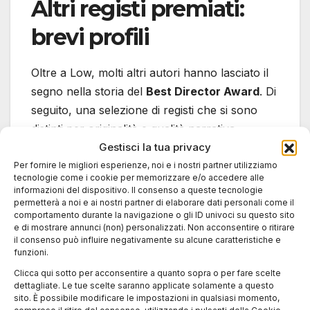
Altri registi premiati:
brevi profili
Oltre a Low, molti altri autori hanno lasciato il
segno nella storia del
Best Director Award
. Di
seguito, una selezione di registi che si sono
distinti per originalità e qualità narrativa.
Gestisci la tua privacy
Per fornire le migliori esperienze, noi e i nostri partner utilizziamo
Peter Bebjak
(
The Line
, 2017): regista
tecnologie come i cookie per memorizzare e/o accedere alle
slovacco, ha esplorato tematiche legate
informazioni del dispositivo. Il consenso a queste tecnologie
permetterà a noi e ai nostri partner di elaborare dati personali come il
alla criminalità transfrontaliera e alla
comportamento durante la navigazione o gli ID univoci su questo sito
corruzione.
e di mostrare annunci (non) personalizzati. Non acconsentire o ritirare
il consenso può influire negativamente su alcune caratteristiche e
Damjan Kozole
(
Nightlife
, 2016): regista
funzioni.
sloveno, noto per il suo approccio
Clicca qui sotto per acconsentire a quanto sopra o per fare scelte
realistico e tagliente ai drammi urbani
dettagliate. Le tue scelte saranno applicate solamente a questo
contemporanei.
sito. È possibile modificare le impostazioni in qualsiasi momento,