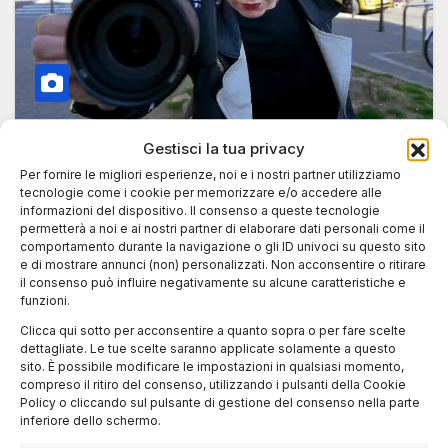
Gestisci la tua privacy
RECENSIONI
Per fornire le migliori esperienze, noi e i nostri partner utilizziamo
6:06, il ritorno di Tekla Taidelli tra
tecnologie come i cookie per memorizzare e/o accedere alle
informazioni del dispositivo. Il consenso a queste tecnologie
cinema e strada a Milano
permetterà a noi e ai nostri partner di elaborare dati personali come il
comportamento durante la navigazione o gli ID univoci su questo sito
21 MARZO 2026
LUCA TALOTTA
e di mostrare annunci (non) personalizzati. Non acconsentire o ritirare
il consenso può influire negativamente su alcune caratteristiche e
Dalla periferia dell’anima alle sale indipendenti, la
funzioni.
regista milanese torna con un film intenso e
Clicca qui sotto per acconsentire a quanto sopra o per fare scelte
personale, presentato al Cinema Beltrade…
dettagliate. Le tue scelte saranno applicate solamente a questo
sito. È possibile modificare le impostazioni in qualsiasi momento,
compreso il ritiro del consenso, utilizzando i pulsanti della Cookie
Policy o cliccando sul pulsante di gestione del consenso nella parte
inferiore dello schermo.