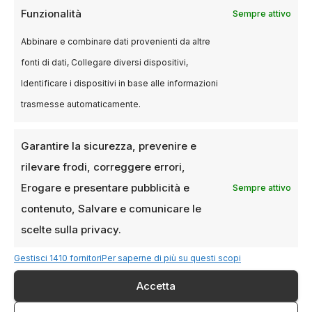
Funzionalità
Sempre attivo
Abbinare e combinare dati provenienti da altre
fonti di dati, Collegare diversi dispositivi,
Identificare i dispositivi in base alle informazioni
trasmesse automaticamente.
Garantire la sicurezza, prevenire e
rilevare frodi, correggere errori,
Erogare e presentare pubblicità e
Sempre attivo
contenuto, Salvare e comunicare le
POLITICS
scelte sulla privacy.
Tekla Taidelli riceve il Premio SIAE
al talento creativo 2025
Gestisci 1410 fornitori
Per saperne di più su questi scopi
1 SETTEMBRE 2025
LUCA TALOTTA
Accetta
Un riconoscimento alla regista che ha fatto del