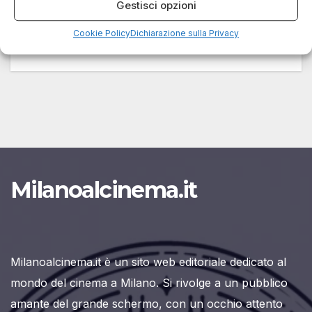
Gestisci opzioni
cinema sociale una missione di vita, dando voce
agli invisibili. Il premio…
Cookie Policy
Dichiarazione sulla Privacy
Milanoalcinema.it
Milanoalcinema.it è un sito web editoriale dedicato al
mondo del cinema a Milano. Si rivolge a un pubblico
amante del grande schermo, con un occhio attento