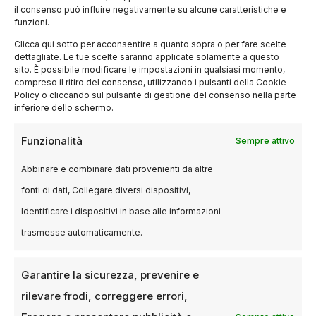
il consenso può influire negativamente su alcune caratteristiche e
funzioni.
Clicca qui sotto per acconsentire a quanto sopra o per fare scelte
dettagliate. Le tue scelte saranno applicate solamente a questo
sito. È possibile modificare le impostazioni in qualsiasi momento,
compreso il ritiro del consenso, utilizzando i pulsanti della Cookie
Policy o cliccando sul pulsante di gestione del consenso nella parte
inferiore dello schermo.
BLOG
Il futuro del cinema a Milano: dalle
Funzionalità
Sempre attivo
multisale alle esperienze
Abbinare e combinare dati provenienti da altre
immersive
fonti di dati, Collegare diversi dispositivi,
15 MARZO 2025
MARGHERITA SIMONETTA
Identificare i dispositivi in base alle informazioni
Il futuro del cinema a Milano, come l’industria
trasmesse automaticamente.
cinematografica milanese sta evolvendo per
offrire nuove esperienze agli spettatori Negli
Garantire la sicurezza, prevenire e
ultimi…
rilevare frodi, correggere errori,