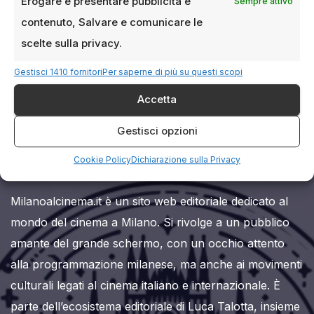
Erogare e presentare pubblicità e
Sempre attivo
contenuto, Salvare e comunicare le
scelte sulla privacy.
Gestisci 1410 fornitori
Per saperne di più su questi scopi
Accetta
Milanoalcinema.it
Gestisci opzioni
Cookie Policy
Dichiarazione sulla Privacy
Milanoalcinema.it è un sito web editoriale dedicato al
mondo del cinema a Milano. Si rivolge a un pubblico
amante del grande schermo, con un occhio attento
alla programmazione milanese, ma anche ai movimenti
culturali legati al cinema italiano e internazionale. È
parte dell’ecosistema editoriale di Luca Talotta, insieme