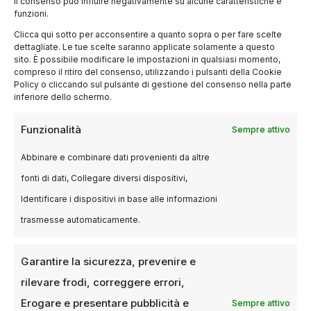
il consenso può influire negativamente su alcune caratteristiche e
funzioni.
Clicca qui sotto per acconsentire a quanto sopra o per fare scelte
dettagliate. Le tue scelte saranno applicate solamente a questo
sito. È possibile modificare le impostazioni in qualsiasi momento,
compreso il ritiro del consenso, utilizzando i pulsanti della Cookie
Policy o cliccando sul pulsante di gestione del consenso nella parte
inferiore dello schermo.
EVENTI
Funzionalità
Sempre attivo
Netflix acquisisce i diritti esclusivi
per la FIFA Women’s World Cup
Abbinare e combinare dati provenienti da altre
2027 e 2031
fonti di dati, Collegare diversi dispositivi,
Identificare i dispositivi in base alle informazioni
21 DICEMBRE 2024
LUCA TALOTTA
trasmesse automaticamente.
Una svolta epocale per il calcio femminile Netflix
ha siglato un accordo storico con FIFA per i diritti
esclusivi negli…
Garantire la sicurezza, prevenire e
rilevare frodi, correggere errori,
Erogare e presentare pubblicità e
Sempre attivo