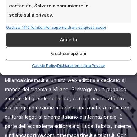
contenuto, Salvare e comunicare le
scelte sulla privacy.
Gestisci 1410 fornitori
Per saperne di più su questi scopi
Accetta
Milanoalcinema.it
Gestisci opzioni
Cookie Policy
Dichiarazione sulla Privacy
Milanoalcinema.it è un sito web editoriale dedicato al
mondo del cinema a Milano. Si rivolge a un pubblico
amante del grande schermo, con un occhio attento
alla programmazione milanese, ma anche ai movimenti
culturali legati al cinema italiano e internazionale. È
parte dell’ecosistema editoriale di Luca Talotta, insieme
a milanosportiva.com, timemagazine.it e talots.it. Ogni