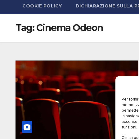
COOKIE POLICY
DICHIARAZIONE SULLA P
Tag:
Cinema Odeon
Per forni
memorizza
permetter
la naviga
acconsent
funzioni.
Clicca qu