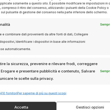
pplicate solamente a questo sito. È possibile modificare le impostazioni in q
compreso il ritiro del consenso, utilizzando i pulsanti della Cookie Policy o
EVENTI
 sul pulsante di gestione del consenso nella parte inferiore dello schermo.
I migliori cinema a Milano: guida
alle sale imperdibili per ogni
nalità
Sempre
cinefilo
 e combinare dati provenienti da altre fonti di dati, Collegare
6 GENNAIO 2025
LUCA TALOTTA
dispositivi, Identificare i dispositivi in base alle informazioni
Milano, città di cultura e innovazione, vanta
sse automaticamente.
una vasta selezione di cinema che soddisfano
ogni tipo di spettatore: dalle proiezioni…
ire la sicurezza, prevenire e rilevare frodi, correggere
, Erogare e presentare pubblicità e contenuto, Salvare
Sempre
nicare le scelte sulla privacy.
410 fornitori
Per saperne di più su questi scopi
Accetta
Gestisci opzioni