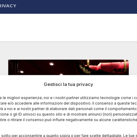
RIVACY
Gestisci la tua privacy
re le migliori esperienze, noi e i nostri partner utilizziamo tecnologie come i 
re e/o accedere alle informazioni del dispositivo. Il consenso a queste te
à a noi e ai nostri partner di elaborare dati personali come il comportament
zione o gli ID univoci su questo sito e di mostrare annunci (non) personalizzat
ire o ritirare il consenso può influire negativamente su alcune caratteristich
i sotto per acconsentire a quanto sopra o per fare scelte dettagliate. Le tue 