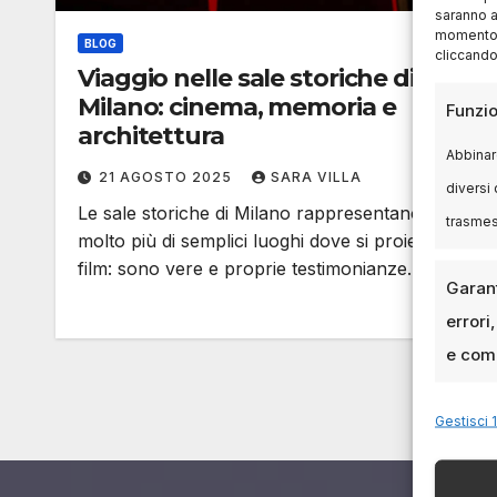
saranno a
momento, 
BLOG
cliccando
Viaggio nelle sale storiche di
Milano: cinema, memoria e
Funzio
architettura
Abbinare
21 AGOSTO 2025
SARA VILLA
diversi 
Le sale storiche di Milano rappresentano
trasme
molto più di semplici luoghi dove si proiettano
film: sono vere e proprie testimonianze…
Garant
errori
e comu
Gestisci 1