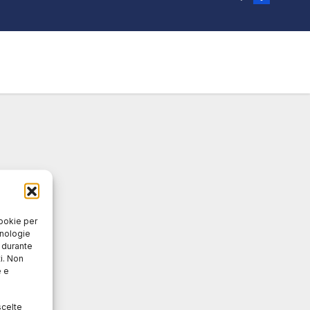
cookie per
cnologie
o durante
i. Non
e e
scelte