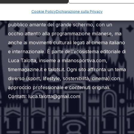
Milanoalcinema.it è un sito web editoriale dedicato
Cookie Policy
Dichiarazione sulla Privacy
al mondo del cinema a Milano. Si rivolge a un
pubblico amante del grande schermo, con un
occhio attento alla programmazione milanese, ma
anche ai movimenti culturali legati al cinema italiano
e internazionale. È parte dell’ecosistema editoriale di
Luca Talotta, insieme a milanosportiva.com,
timemagazine.it e talots.it. Ogni sito affronta un tema
diverso (sport, lifestyle, sostenibilità, cinema) con
approccio professionale e contenuti originali.
Contatti: luca.talotta@gmail.com