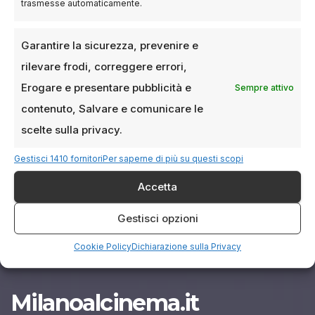
61ª Mostra Internazionale del
trasmesse automaticamente.
nuovo cinema Di Pesaro: Un
Viaggio Nel Cinema Sperimentale
Garantire la sicurezza, prevenire e
E D’autore
6 GIUGNO 2025
LUCA TALOTTA
rilevare frodi, correggere errori,
Un ricco programma tra concorso
Erogare e presentare pubblicità e
Sempre attivo
internazionale, retrospettive, focus e iniziative
contenuto, Salvare e comunicare le
dedicate alla città e al pubblico giovane La città
scelte sulla privacy.
di…
Gestisci 1410 fornitori
Per saperne di più su questi scopi
Accetta
Gestisci opzioni
Cookie Policy
Dichiarazione sulla Privacy
Milanoalcinema.it