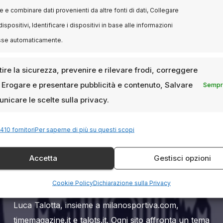
 e combinare dati provenienti da altre fonti di dati, Collegare
dispositivi, Identificare i dispositivi in base alle informazioni
sse automaticamente.
ire la sicurezza, prevenire e rilevare frodi, correggere
, Erogare e presentare pubblicità e contenuto, Salvare
Sempre
nicare le scelte sulla privacy.
Milanoalcinema.it è un sito web editoriale dedicato
al mondo del cinema a Milano. Si rivolge a un
410 fornitori
Per saperne di più su questi scopi
pubblico amante del grande schermo, con un
Accetta
Gestisci opzioni
occhio attento alla programmazione milanese, ma
anche ai movimenti culturali legati al cinema italiano
Cookie Policy
Dichiarazione sulla Privacy
e internazionale. È parte dell’ecosistema editoriale di
Luca Talotta, insieme a milanosportiva.com,
timemagazine.it e talots.it. Ogni sito affronta un tema