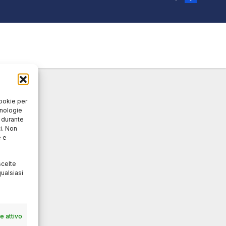
cookie per
cnologie
o durante
i. Non
e e
scelte
ualsiasi
 attivo