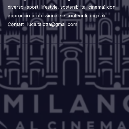
diverso (sport, lifestyle, sostenibilità, cinema) con
approccio professionale e contenuti originali.
Contatti: luca.talotta@gmail.com