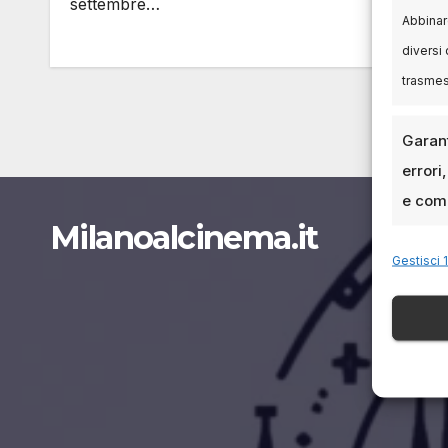
settembre…
Abbinare
diversi 
trasme
Garant
errori
e comu
Milanoalcinema.it
Gestisci 1