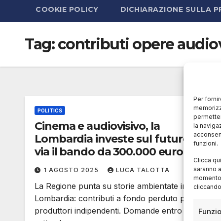
COOKIE POLICY
DICHIARAZIONE SULLA P
Tag:
contributi opere audio
Per forni
memorizza
POLITICS
permetter
Cinema e audiovisivo, la
la naviga
acconsent
Lombardia investe sul futuro: al
funzioni.
via il bando da 300.000 euro per
Clicca qu
lo sviluppo di progetti legati al
saranno a
1 AGOSTO 2025
LUCA TALOTTA
territorio
momento, 
La Regione punta su storie ambientate in
cliccando
Lombardia: contributi a fondo perduto per
produttori indipendenti. Domande entro il 30
Funzio