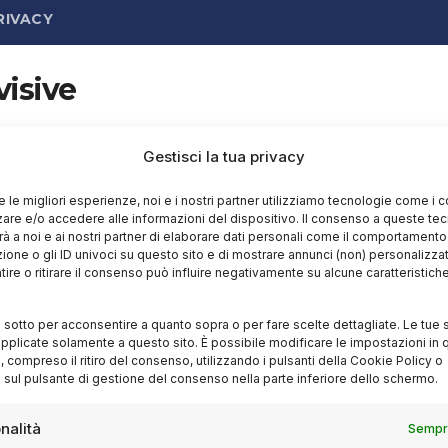
RIVACY
visive
Gestisci la tua privacy
re le migliori esperienze, noi e i nostri partner utilizziamo tecnologie come i 
re e/o accedere alle informazioni del dispositivo. Il consenso a queste te
à a noi e ai nostri partner di elaborare dati personali come il comportament
zione o gli ID univoci su questo sito e di mostrare annunci (non) personalizzat
ire o ritirare il consenso può influire negativamente su alcune caratteristich
i sotto per acconsentire a quanto sopra o per fare scelte dettagliate. Le tue 
pplicate solamente a questo sito. È possibile modificare le impostazioni in q
compreso il ritiro del consenso, utilizzando i pulsanti della Cookie Policy o
 sul pulsante di gestione del consenso nella parte inferiore dello schermo.
nalità
Sempre