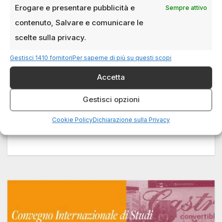
Erogare e presentare pubblicità e
Sempre attivo
contenuto, Salvare e comunicare le
EVENTI
Milano Film Fest 2025: cinema,
scelte sulla privacy.
musica e contaminazione artistica
Gestisci 1410 fornitori
Per saperne di più su questi scopi
nella capitale culturale italiana
Accetta
25 FEBBRAIO 2025
LUCA TALOTTA
La prima edizione del nuovo Milano Film Fest si
Gestisci opzioni
prepara a trasformare Milano in un palcoscenico
Cookie Policy
Dichiarazione sulla Privacy
internazionale dedicato all’audiovisivo, alla…