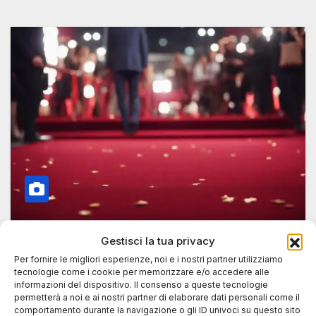
Gestisci la tua privacy
POLITICS
Per fornire le migliori esperienze, noi e i nostri partner utilizziamo
Cinema e creatività: la Lombardia
tecnologie come i cookie per memorizzare e/o accedere alle
investe nella scrittura di film e serie
informazioni del dispositivo. Il consenso a queste tecnologie
permetterà a noi e ai nostri partner di elaborare dati personali come il
comportamento durante la navigazione o gli ID univoci su questo sito
6 GIUGNO 2025
LUCA TALOTTA