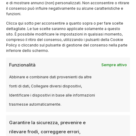
e di mostrare annunci (non) personalizzati. Non acconsentire o ritirare
La Lombardia si conferma una delle regioni
il consenso può influire negativamente su alcune caratteristiche e
funzioni.
italiane più dinamiche nel settore audiovisivo, non
solo per numero di imprese ma…
Clicca qui sotto per acconsentire a quanto sopra o per fare scelte
dettagliate. Le tue scelte saranno applicate solamente a questo
sito. È possibile modificare le impostazioni in qualsiasi momento,
compreso il ritiro del consenso, utilizzando i pulsanti della Cookie
Policy o cliccando sul pulsante di gestione del consenso nella parte
inferiore dello schermo.
Funzionalità
Sempre attivo
Abbinare e combinare dati provenienti da altre
fonti di dati, Collegare diversi dispositivi,
Identificare i dispositivi in base alle informazioni
trasmesse automaticamente.
Garantire la sicurezza, prevenire e
rilevare frodi, correggere errori,