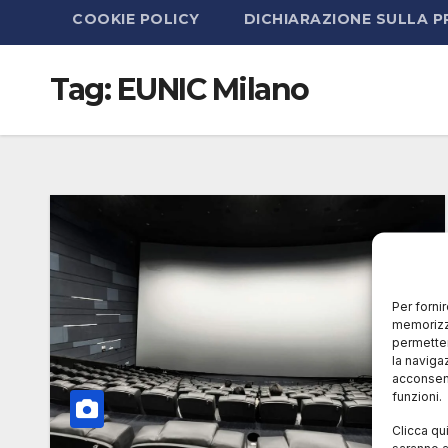
COOKIE POLICY
DICHIARAZIONE SULLA P
Tag:
EUNIC Milano
Per forni
memorizza
permetter
la naviga
acconsent
funzioni.
Clicca qu
saranno a