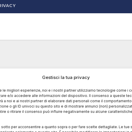
RIVACY
Gestisci la tua privacy
re le migliori esperienze, noi e i nostri partner utilizziamo tecnologie come i 
re e/o accedere alle informazioni del dispositivo. Il consenso a queste te
à a noi e ai nostri partner di elaborare dati personali come il comportament
zione o gli ID univoci su questo sito e di mostrare annunci (non) personalizzat
ire o ritirare il consenso può influire negativamente su alcune caratteristich
i sotto per acconsentire a quanto sopra o per fare scelte dettagliate. Le tue 
pplicate solamente a questo sito. È possibile modificare le impostazioni in q