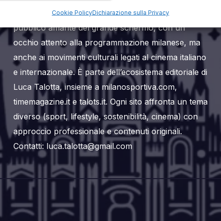
al mondo del cinema a Milano. Si rivolge a un
Cookie Policy
Dichiarazione sulla Privacy
pubblico amante del grande schermo, con un
occhio attento alla programmazione milanese, ma
anche ai movimenti culturali legati al cinema italiano
e internazionale. È parte dell’ecosistema editoriale di
Luca Talotta, insieme a milanosportiva.com,
timemagazine.it e talots.it. Ogni sito affronta un tema
diverso (sport, lifestyle, sostenibilità, cinema) con
approccio professionale e contenuti originali.
Contatti: luca.talotta@gmail.com