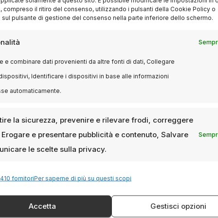
compreso il ritiro del consenso, utilizzando i pulsanti della Cookie Policy o
 sul pulsante di gestione del consenso nella parte inferiore dello schermo.
nalità
Sempre
 e combinare dati provenienti da altre fonti di dati, Collegare
dispositivi, Identificare i dispositivi in base alle informazioni
sse automaticamente.
ire la sicurezza, prevenire e rilevare frodi, correggere
, Erogare e presentare pubblicità e contenuto, Salvare
Sempre
nicare le scelte sulla privacy.
410 fornitori
Per saperne di più su questi scopi
Accetta
Gestisci opzioni
Milanoalcinema.it è un sito web editoriale dedicato