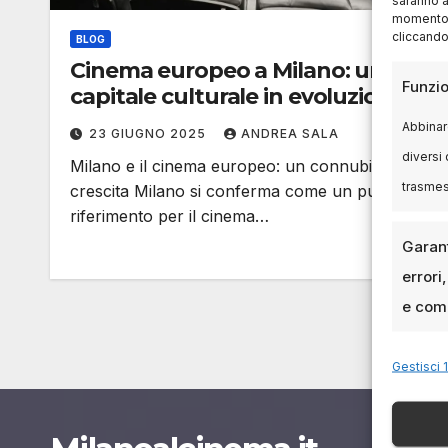
momento, 
cliccando
BLOG
Cinema europeo a Milano: una
Funzio
capitale culturale in evoluzione
Abbinare
23 GIUGNO 2025
ANDREA SALA
diversi 
Milano e il cinema europeo: un connubio in
trasme
crescita Milano si conferma come un punto di
riferimento per il cinema…
Garant
errori
e comu
Gestisci 1