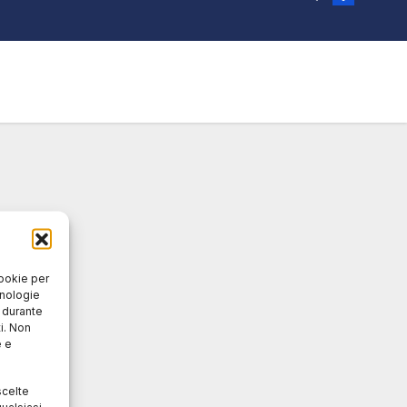
cookie per
cnologie
o durante
i. Non
e e
scelte
ualsiasi