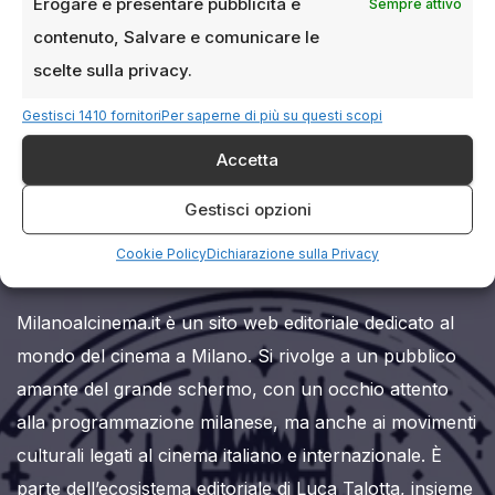
Erogare e presentare pubblicità e
Sempre attivo
contenuto, Salvare e comunicare le
scelte sulla privacy.
Gestisci 1410 fornitori
Per saperne di più su questi scopi
Accetta
Milanoalcinema.it
Gestisci opzioni
Cookie Policy
Dichiarazione sulla Privacy
Milanoalcinema.it è un sito web editoriale dedicato al
mondo del cinema a Milano. Si rivolge a un pubblico
amante del grande schermo, con un occhio attento
alla programmazione milanese, ma anche ai movimenti
culturali legati al cinema italiano e internazionale. È
parte dell’ecosistema editoriale di Luca Talotta, insieme