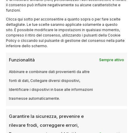
il consenso può influire negativamente su alcune caratteristiche e
funzioni.
Clicca qui sotto per acconsentire a quanto sopra o per fare scelte
dettagliate. Le tue scelte saranno applicate solamente a questo
sito. È possibile modificare le impostazioni in qualsiasi momento,
compreso il ritiro del consenso, utilizzando i pulsanti della Cookie
Policy o cliccando sul pulsante di gestione del consenso nella parte
inferiore dello schermo.
Funzionalità
Sempre attivo
EVENTI
Netflix acquisisce i diritti esclusivi
Abbinare e combinare dati provenienti da altre
per la FIFA Women’s World Cup
fonti di dati, Collegare diversi dispositivi,
2027 e 2031
Identificare i dispositivi in base alle informazioni
21 DICEMBRE 2024
LUCA TALOTTA
trasmesse automaticamente.
Una svolta epocale per il calcio femminile Netflix
ha siglato un accordo storico con FIFA per i diritti
Garantire la sicurezza, prevenire e
esclusivi negli…
rilevare frodi, correggere errori,