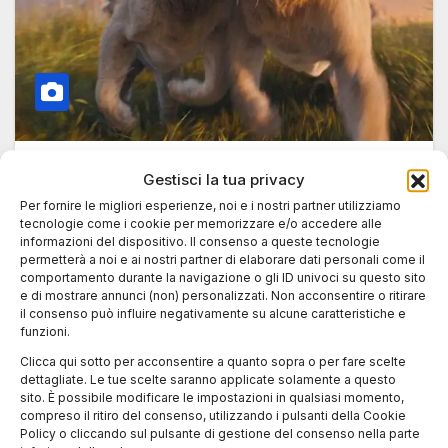
BLOG
Gestisci la tua privacy
Mufasa: Il re leone domina il
Per fornire le migliori esperienze, noi e i nostri partner utilizziamo
botteghino natalizio con incassi da
tecnologie come i cookie per memorizzare e/o accedere alle
informazioni del dispositivo. Il consenso a queste tecnologie
record
permetterà a noi e ai nostri partner di elaborare dati personali come il
comportamento durante la navigazione o gli ID univoci su questo sito
31 DICEMBRE 2024
LUCA TALOTTA
e di mostrare annunci (non) personalizzati. Non acconsentire o ritirare
il consenso può influire negativamente su alcune caratteristiche e
L’animazione Disney guida il weekend festivo al
funzioni.
cinema con numeri straordinari, mentre Ozpetek
Clicca qui sotto per acconsentire a quanto sopra o per fare scelte
e la commedia italiana si contendono il…
dettagliate. Le tue scelte saranno applicate solamente a questo
sito. È possibile modificare le impostazioni in qualsiasi momento,
compreso il ritiro del consenso, utilizzando i pulsanti della Cookie
Policy o cliccando sul pulsante di gestione del consenso nella parte