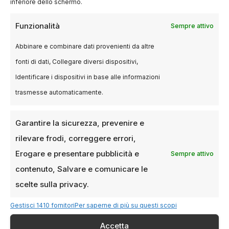
inferiore dello schermo.
Funzionalità
Sempre attivo
Abbinare e combinare dati provenienti da altre
fonti di dati, Collegare diversi dispositivi,
Identificare i dispositivi in base alle informazioni
trasmesse automaticamente.
Garantire la sicurezza, prevenire e
rilevare frodi, correggere errori,
Erogare e presentare pubblicità e
Sempre attivo
contenuto, Salvare e comunicare le
EVENTI
scelte sulla privacy.
I migliori film di Natale al cinema:
un viaggio tra magia, emozioni e
Gestisci 1410 fornitori
Per saperne di più su questi scopi
grandi produzioni
Accetta