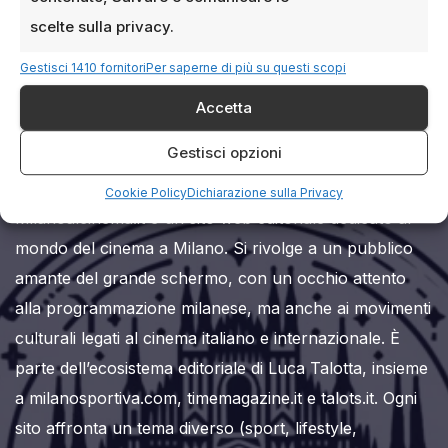
scelte sulla privacy.
Gestisci 1410 fornitori
Per saperne di più su questi scopi
Milanoalcinema.it
Accetta
Gestisci opzioni
Cookie Policy
Dichiarazione sulla Privacy
Milanoalcinema.it è un sito web editoriale dedicato al
mondo del cinema a Milano. Si rivolge a un pubblico
amante del grande schermo, con un occhio attento
alla programmazione milanese, ma anche ai movimenti
culturali legati al cinema italiano e internazionale. È
parte dell’ecosistema editoriale di Luca Talotta, insieme
a milanosportiva.com, timemagazine.it e talots.it. Ogni
sito affronta un tema diverso (sport, lifestyle,