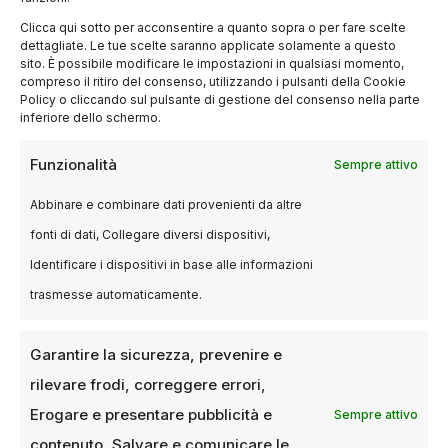
Clicca qui sotto per acconsentire a quanto sopra o per fare scelte
dettagliate. Le tue scelte saranno applicate solamente a questo
sito. È possibile modificare le impostazioni in qualsiasi momento,
compreso il ritiro del consenso, utilizzando i pulsanti della Cookie
Policy o cliccando sul pulsante di gestione del consenso nella parte
inferiore dello schermo.
BLOG
Peaky Blinders, arriva il film “The
Funzionalità
Sempre attivo
immortal man”: che fine ha fatto
Tommy Shelby?
Abbinare e combinare dati provenienti da altre
fonti di dati, Collegare diversi dispositivi,
2 GENNAIO 2026
LUCA TALOTTA
Identificare i dispositivi in base alle informazioni
Dopo sei stagioni di culto, la saga creata da
trasmesse automaticamente.
Steven Knight torna con un film evento: un
racconto di guerra,…
Garantire la sicurezza, prevenire e
rilevare frodi, correggere errori,
Erogare e presentare pubblicità e
Sempre attivo
contenuto, Salvare e comunicare le