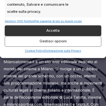
contenuto, Salvare e comunicare le
scelte sulla privacy.
Gestisci 1410 fornitori
Per saperne di più su questi scopi
Accetta
Milanoalcinema.it
Gestisci opzioni
Cookie Policy
Dichiarazione sulla Privacy
Milanoalcinema.it è un sito web editoriale dedicato al
mondo del cinema a Milano. Si rivolge a un pubblico
amante del grande schermo, con un occhio attento
alla programmazione milanese, ma anche ai movimenti
culturali legati al cinema italiano e internazionale. È
parte dell’ecosistema editoriale di Luca Talotta, insieme
a milanosportiva.com, timemagazine.it e talots.it. Ogni