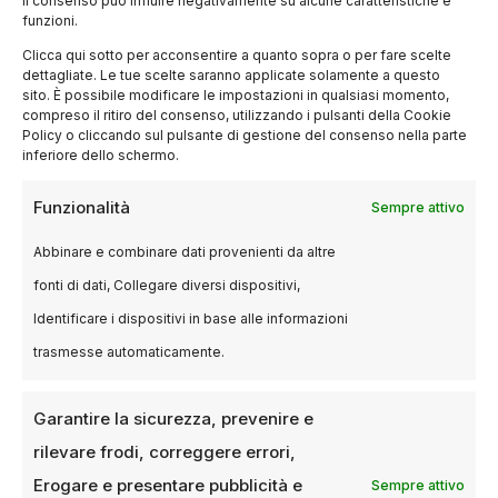
il consenso può influire negativamente su alcune caratteristiche e
funzioni.
Clicca qui sotto per acconsentire a quanto sopra o per fare scelte
dettagliate. Le tue scelte saranno applicate solamente a questo
sito. È possibile modificare le impostazioni in qualsiasi momento,
compreso il ritiro del consenso, utilizzando i pulsanti della Cookie
Policy o cliccando sul pulsante di gestione del consenso nella parte
inferiore dello schermo.
BLOG
Funzionalità
Sempre attivo
Film che raccontano Milano
attraverso i temi sociali
Abbinare e combinare dati provenienti da altre
fonti di dati, Collegare diversi dispositivi,
20 GIUGNO 2025
ANDREA SALA
Identificare i dispositivi in base alle informazioni
Il cinema come specchio della società milanese:
trasmesse automaticamente.
film sociali Milano Il cinema italiano ha
frequentemente utilizzato Milano come sfondo
narrativo…
Garantire la sicurezza, prevenire e
rilevare frodi, correggere errori,
Erogare e presentare pubblicità e
Sempre attivo