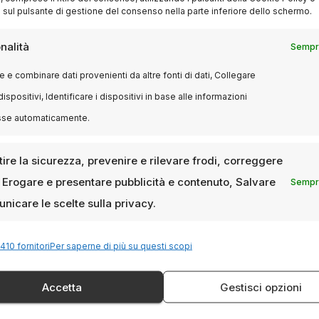
 sul pulsante di gestione del consenso nella parte inferiore dello schermo.
nalità
Sempre
 e combinare dati provenienti da altre fonti di dati, Collegare
dispositivi, Identificare i dispositivi in base alle informazioni
sse automaticamente.
ire la sicurezza, prevenire e rilevare frodi, correggere
, Erogare e presentare pubblicità e contenuto, Salvare
Sempre
nicare le scelte sulla privacy.
410 fornitori
Per saperne di più su questi scopi
Accetta
Gestisci opzioni
Milanoalcinema.it è un sito web editoriale dedicato
al mondo del cinema a Milano. Si rivolge a un