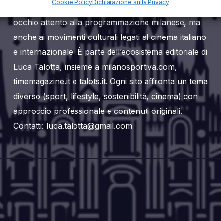
Cookie Policy
Dichiarazione sulla Privacy
pubblico amante del grande schermo, con un
occhio attento alla programmazione milanese, ma
anche ai movimenti culturali legati al cinema italiano
e internazionale. È parte dell’ecosistema editoriale di
Luca Talotta, insieme a milanosportiva.com,
timemagazine.it e talots.it. Ogni sito affronta un tema
diverso (sport, lifestyle, sostenibilità, cinema) con
approccio professionale e contenuti originali.
Contatti: luca.talotta@gmail.com