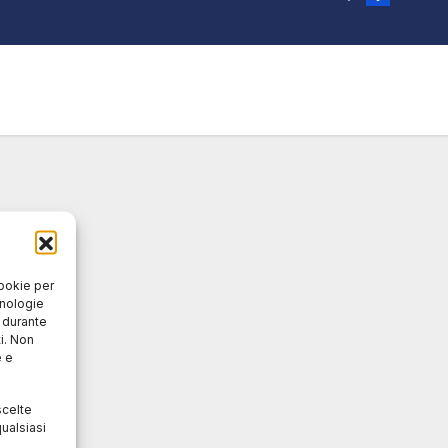
cookie per
cnologie
o durante
i. Non
e e
scelte
ualsiasi