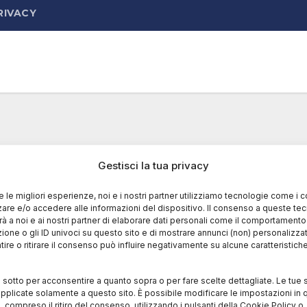
RIVACY
Gestisci la tua privacy
re le migliori esperienze, noi e i nostri partner utilizziamo tecnologie come i 
re e/o accedere alle informazioni del dispositivo. Il consenso a queste te
à a noi e ai nostri partner di elaborare dati personali come il comportament
zione o gli ID univoci su questo sito e di mostrare annunci (non) personalizzat
ire o ritirare il consenso può influire negativamente su alcune caratteristich
i sotto per acconsentire a quanto sopra o per fare scelte dettagliate. Le tue 
pplicate solamente a questo sito. È possibile modificare le impostazioni in q
compreso il ritiro del consenso, utilizzando i pulsanti della Cookie Policy o