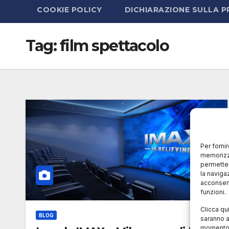
COOKIE POLICY
DICHIARAZIONE SULLA P
Tag:
film spettacolo
Per forni
memorizza
permetter
la naviga
acconsent
funzioni.
Clicca qu
BLOG
saranno a
momento, 