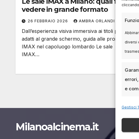
Le sale IMAX a Milano: quali film
cliccando
vedere in grande formato
Funzio
26 FEBBRAIO 2026
AMBRA ORLANDI
Dall’esperienza visiva immersiva ai titoli più
Abbinare
adatti al grande schermo, guida alle proiezioni
diversi 
IMAX nel capoluogo lombardo Le sale
trasme
IMAX…
Garant
errori
e comu
Gestisci 1
Milanoalcinema.it