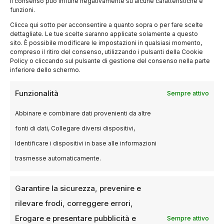
il consenso può influire negativamente su alcune caratteristiche e
funzioni.
Clicca qui sotto per acconsentire a quanto sopra o per fare scelte
dettagliate. Le tue scelte saranno applicate solamente a questo
sito. È possibile modificare le impostazioni in qualsiasi momento,
compreso il ritiro del consenso, utilizzando i pulsanti della Cookie
Policy o cliccando sul pulsante di gestione del consenso nella parte
inferiore dello schermo.
POLITICS
Funzionalità
Sempre attivo
Disponibili i bandi MEDIA 2026:
oltre 150 milioni per audiovisivo,
Abbinare e combinare dati provenienti da altre
cinema e informazione
fonti di dati, Collegare diversi dispositivi,
Identificare i dispositivi in base alle informazioni
13 DICEMBRE 2025
LUCA TALOTTA
trasmesse automaticamente.
Il programma Europa Creativa apre ufficialmente
la stagione MEDIA 2026, mettendo sul tavolo una
delle più importanti tornate di finanziamenti…
Garantire la sicurezza, prevenire e
rilevare frodi, correggere errori,
Erogare e presentare pubblicità e
Sempre attivo