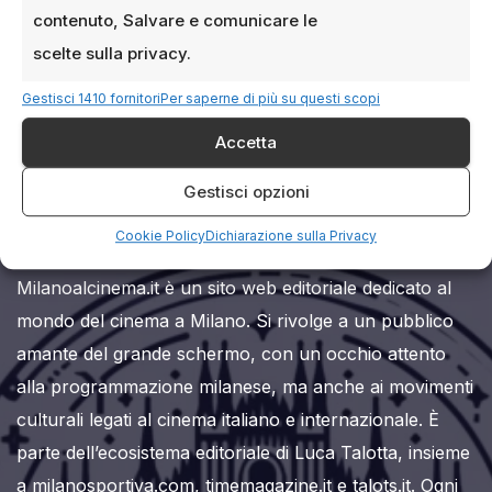
contenuto, Salvare e comunicare le
scelte sulla privacy.
Gestisci 1410 fornitori
Per saperne di più su questi scopi
Accetta
Milanoalcinema.it
Gestisci opzioni
Cookie Policy
Dichiarazione sulla Privacy
Milanoalcinema.it è un sito web editoriale dedicato al
mondo del cinema a Milano. Si rivolge a un pubblico
amante del grande schermo, con un occhio attento
alla programmazione milanese, ma anche ai movimenti
culturali legati al cinema italiano e internazionale. È
parte dell’ecosistema editoriale di Luca Talotta, insieme
a milanosportiva.com, timemagazine.it e talots.it. Ogni