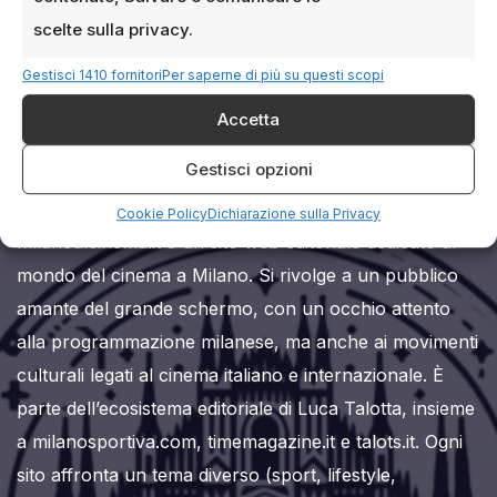
scelte sulla privacy.
Gestisci 1410 fornitori
Per saperne di più su questi scopi
Milanoalcinema.it
Accetta
Gestisci opzioni
Cookie Policy
Dichiarazione sulla Privacy
Milanoalcinema.it è un sito web editoriale dedicato al
mondo del cinema a Milano. Si rivolge a un pubblico
amante del grande schermo, con un occhio attento
alla programmazione milanese, ma anche ai movimenti
culturali legati al cinema italiano e internazionale. È
parte dell’ecosistema editoriale di Luca Talotta, insieme
a milanosportiva.com, timemagazine.it e talots.it. Ogni
sito affronta un tema diverso (sport, lifestyle,