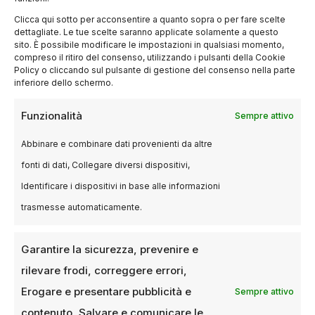
Clicca qui sotto per acconsentire a quanto sopra o per fare scelte
dettagliate. Le tue scelte saranno applicate solamente a questo
sito. È possibile modificare le impostazioni in qualsiasi momento,
compreso il ritiro del consenso, utilizzando i pulsanti della Cookie
Policy o cliccando sul pulsante di gestione del consenso nella parte
inferiore dello schermo.
EVENTI
Festival del Cinema di Milano:
Funzionalità
Sempre attivo
storia, curiosità e come
partecipare
Abbinare e combinare dati provenienti da altre
fonti di dati, Collegare diversi dispositivi,
9 MAGGIO 2025
MARGHERITA SIMONETTA
Identificare i dispositivi in base alle informazioni
Introduzione al Milano Film Fest Il Milano Film
trasmesse automaticamente.
Fest (MFF) è un festival di cinema indipendente
che si svolge annualmente…
Garantire la sicurezza, prevenire e
rilevare frodi, correggere errori,
Erogare e presentare pubblicità e
Sempre attivo
contenuto, Salvare e comunicare le