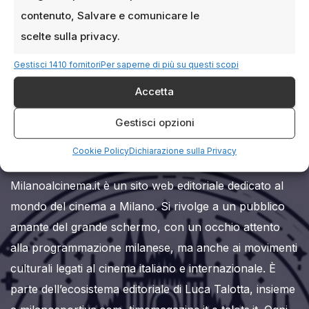
contenuto, Salvare e comunicare le
scelte sulla privacy.
Gestisci 1410 fornitori
Per saperne di più su questi scopi
Accetta
Milanoalcinema.it
Gestisci opzioni
Cookie Policy
Dichiarazione sulla Privacy
Milanoalcinema.it è un sito web editoriale dedicato al
mondo del cinema a Milano. Si rivolge a un pubblico
amante del grande schermo, con un occhio attento
alla programmazione milanese, ma anche ai movimenti
culturali legati al cinema italiano e internazionale. È
parte dell’ecosistema editoriale di Luca Talotta, insieme