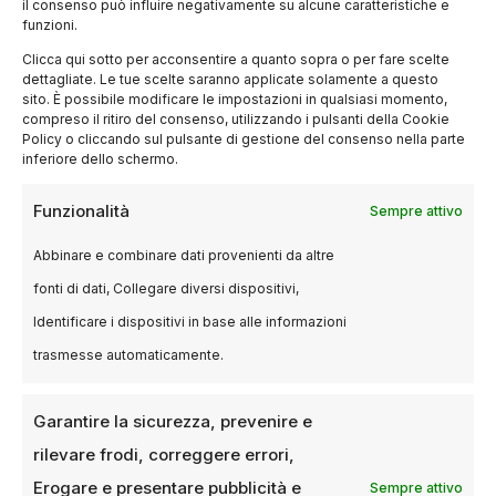
il consenso può influire negativamente su alcune caratteristiche e
funzioni.
Clicca qui sotto per acconsentire a quanto sopra o per fare scelte
dettagliate. Le tue scelte saranno applicate solamente a questo
sito. È possibile modificare le impostazioni in qualsiasi momento,
compreso il ritiro del consenso, utilizzando i pulsanti della Cookie
Policy o cliccando sul pulsante di gestione del consenso nella parte
inferiore dello schermo.
RECENSIONI
Funzionalità
Sempre attivo
Il sentiero azzurro: un’odissea nel
segno della libertà
Abbinare e combinare dati provenienti da altre
fonti di dati, Collegare diversi dispositivi,
7 OTTOBRE 2025
LUCA TALOTTA
Identificare i dispositivi in base alle informazioni
Una proposta audace di distopia poetica
trasmesse automaticamente.
ambientata nelle foreste amazzoniche, con una
protagonista anziana in rivolta contro l’oblio
imposto dallo…
Garantire la sicurezza, prevenire e
rilevare frodi, correggere errori,
Erogare e presentare pubblicità e
Sempre attivo