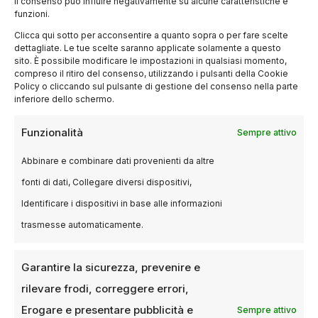
il consenso può influire negativamente su alcune caratteristiche e
funzioni.
Clicca qui sotto per acconsentire a quanto sopra o per fare scelte
dettagliate. Le tue scelte saranno applicate solamente a questo
sito. È possibile modificare le impostazioni in qualsiasi momento,
compreso il ritiro del consenso, utilizzando i pulsanti della Cookie
Policy o cliccando sul pulsante di gestione del consenso nella parte
inferiore dello schermo.
POLITICS
Funzionalità
Sempre attivo
Disponibili i bandi MEDIA 2026:
oltre 150 milioni per audiovisivo,
Abbinare e combinare dati provenienti da altre
cinema e informazione
fonti di dati, Collegare diversi dispositivi,
Identificare i dispositivi in base alle informazioni
13 DICEMBRE 2025
LUCA TALOTTA
trasmesse automaticamente.
Il programma Europa Creativa apre ufficialmente
la stagione MEDIA 2026, mettendo sul tavolo una
delle più importanti tornate di finanziamenti…
Garantire la sicurezza, prevenire e
rilevare frodi, correggere errori,
Erogare e presentare pubblicità e
Sempre attivo