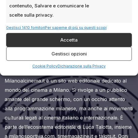
contenuto, Salvare e comunicare le
scelte sulla privacy.
Gestisci 1410 fornitori
Per saperne di più su questi scopi
Accetta
Milanoalcinema.it
Gestisci opzioni
Cookie Policy
Dichiarazione sulla Privacy
Milanoalcinema.it è un sito web editoriale dedicato al
mondo del cinema a Milano. Si rivolge a un pubblico
amante del grande schermo, con un occhio attento
alla programmazione milanese, ma anche ai movimenti
culturali legati al cinema italiano e internazionale. È
parte dell’ecosistema editoriale di Luca Talotta, insieme
a milanosportiva.com, timemagazine.it e talots.it. Ogni