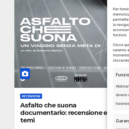
Per forni
memorizza
permetter
la naviga
acconsent
funzioni.
Clicca qu
saranno a
momento, 
cliccando
Funzio
Abbinare
diversi 
RECENSIONI
trasme
Asfalto che suona
documentario: recensione e
temi
Garant