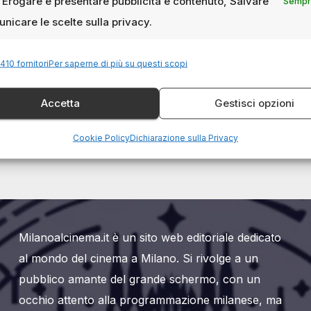
, Erogare e presentare pubblicità e contenuto, Salvare
Sempre
nicare le scelte sulla privacy.
410 fornitori
Per saperne di più su questi scopi
Accetta
Gestisci opzioni
Cookie Policy
Dichiarazione sulla Privacy
Milanoalcinema.it è un sito web editoriale dedicato
al mondo del cinema a Milano. Si rivolge a un
pubblico amante del grande schermo, con un
occhio attento alla programmazione milanese, ma