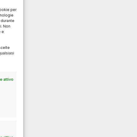
cookie per
cnologie
o durante
i. Non
e e
scelte
ualsiasi
 attivo