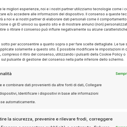
re le migliori esperienze, noi e i nostri partner utilizziamo tecnologie come i 
re e/o accedere alle informazioni del dispositivo. Il consenso a queste te
à a noi e ai nostri partner di elaborare dati personali come il comportament
zione o gli ID univoci su questo sito e di mostrare annunci (non) personalizzat
ire o ritirare il consenso può influire negativamente su alcune caratteristich
i sotto per acconsentire a quanto sopra o per fare scelte dettagliate. Le tue 
pplicate solamente a questo sito. È possibile modificare le impostazioni in q
compreso il ritiro del consenso, utilizzando i pulsanti della Cookie Policy o
 sul pulsante di gestione del consenso nella parte inferiore dello schermo.
nalità
Sempre
 e combinare dati provenienti da altre fonti di dati, Collegare
dispositivi, Identificare i dispositivi in base alle informazioni
sse automaticamente.
ire la sicurezza, prevenire e rilevare frodi, correggere