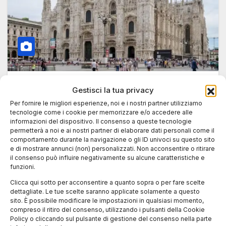
BLOG
Gestisci la tua privacy
Film che raccontano Milano
Per fornire le migliori esperienze, noi e i nostri partner utilizziamo
attraverso i temi sociali
tecnologie come i cookie per memorizzare e/o accedere alle
informazioni del dispositivo. Il consenso a queste tecnologie
permetterà a noi e ai nostri partner di elaborare dati personali come il
20 GIUGNO 2025
ANDREA SALA
comportamento durante la navigazione o gli ID univoci su questo sito
Il cinema come specchio della società milanese:
e di mostrare annunci (non) personalizzati. Non acconsentire o ritirare
il consenso può influire negativamente su alcune caratteristiche e
film sociali Milano Il cinema italiano ha
funzioni.
frequentemente utilizzato Milano come sfondo
Clicca qui sotto per acconsentire a quanto sopra o per fare scelte
narrativo…
dettagliate. Le tue scelte saranno applicate solamente a questo
sito. È possibile modificare le impostazioni in qualsiasi momento,
compreso il ritiro del consenso, utilizzando i pulsanti della Cookie
Policy o cliccando sul pulsante di gestione del consenso nella parte