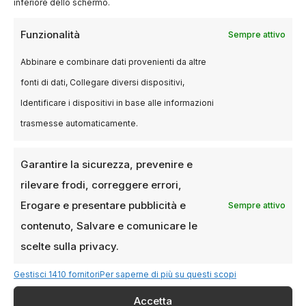
inferiore dello schermo.
Funzionalità
Sempre attivo
Abbinare e combinare dati provenienti da altre
fonti di dati, Collegare diversi dispositivi,
Identificare i dispositivi in base alle informazioni
trasmesse automaticamente.
Garantire la sicurezza, prevenire e
rilevare frodi, correggere errori,
Erogare e presentare pubblicità e
Sempre attivo
contenuto, Salvare e comunicare le
BLOG
scelte sulla privacy.
Un paese di resistenza: il
documentario su Riace e Mimmo
Gestisci 1410 fornitori
Per saperne di più su questi scopi
Lucano al Cinema Beltrade
Accetta