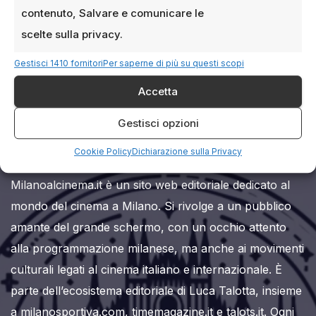
contenuto, Salvare e comunicare le
scelte sulla privacy.
Gestisci 1410 fornitori
Per saperne di più su questi scopi
Accetta
Milanoalcinema.it
Gestisci opzioni
Cookie Policy
Dichiarazione sulla Privacy
Milanoalcinema.it è un sito web editoriale dedicato al
mondo del cinema a Milano. Si rivolge a un pubblico
amante del grande schermo, con un occhio attento
alla programmazione milanese, ma anche ai movimenti
culturali legati al cinema italiano e internazionale. È
parte dell’ecosistema editoriale di Luca Talotta, insieme
a milanosportiva.com, timemagazine.it e talots.it. Ogni