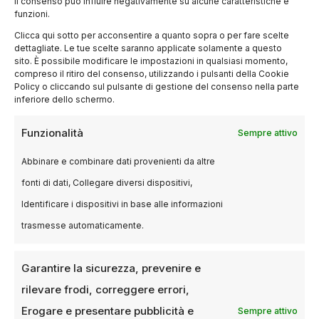
il consenso può influire negativamente su alcune caratteristiche e
funzioni.
Clicca qui sotto per acconsentire a quanto sopra o per fare scelte
dettagliate. Le tue scelte saranno applicate solamente a questo
sito. È possibile modificare le impostazioni in qualsiasi momento,
compreso il ritiro del consenso, utilizzando i pulsanti della Cookie
Policy o cliccando sul pulsante di gestione del consenso nella parte
inferiore dello schermo.
BLOG
Funzionalità
Sempre attivo
Sostenibilità e cinema: film su
tematiche ambientali a Milano ad
Abbinare e combinare dati provenienti da altre
Aprile 2025
fonti di dati, Collegare diversi dispositivi,
Identificare i dispositivi in base alle informazioni
12 APRILE 2025
SARA VILLA
trasmesse automaticamente.
Nel mese di aprile 2025, Milano diventa un punto
di riferimento per la cinematografia che affronta
tematiche ambientali. Il crescente…
Garantire la sicurezza, prevenire e
rilevare frodi, correggere errori,
Erogare e presentare pubblicità e
Sempre attivo