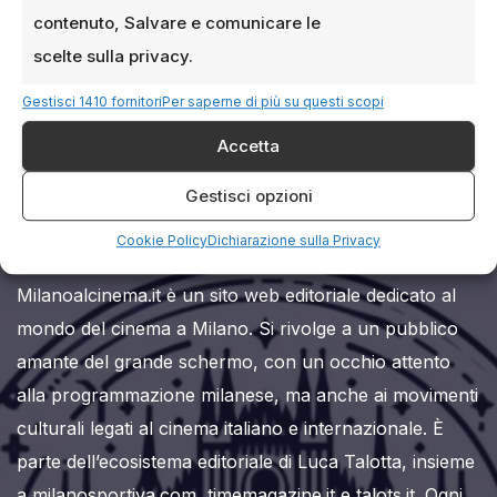
contenuto, Salvare e comunicare le
scelte sulla privacy.
Gestisci 1410 fornitori
Per saperne di più su questi scopi
Accetta
Milanoalcinema.it
Gestisci opzioni
Cookie Policy
Dichiarazione sulla Privacy
Milanoalcinema.it è un sito web editoriale dedicato al
mondo del cinema a Milano. Si rivolge a un pubblico
amante del grande schermo, con un occhio attento
alla programmazione milanese, ma anche ai movimenti
culturali legati al cinema italiano e internazionale. È
parte dell’ecosistema editoriale di Luca Talotta, insieme
a milanosportiva.com, timemagazine.it e talots.it. Ogni