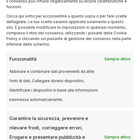
il consenso può influire negativamente su alcune caratteristiche e
funzioni.
Clicca qui sotto per acconsentire a quanto sopra o per fare scelte
dettagliate. Le tue scelte saranno applicate solamente a questo
sito. È possibile modificare le impostazioni in qualsiasi momento,
compreso il ritiro del consenso, utilizzando i pulsanti della Cookie
Policy o cliccando sul pulsante di gestione del consenso nella parte
inferiore dello schermo.
Funzionalità
Sempre attivo
BLOG
Le scene improvvisate che sono
Abbinare e combinare dati provenienti da altre
diventate iconiche nel cinema
fonti di dati, Collegare diversi dispositivi,
Identificare i dispositivi in base alle informazioni
8 MARZO 2025
ANDREA SALA
trasmesse automaticamente.
Il cinema, come ogni forma d’arte, è in continua
evoluzione, e una delle sue caratteristiche più
affascinanti è la capacità…
Garantire la sicurezza, prevenire e
rilevare frodi, correggere errori,
Erogare e presentare pubblicità e
Sempre attivo