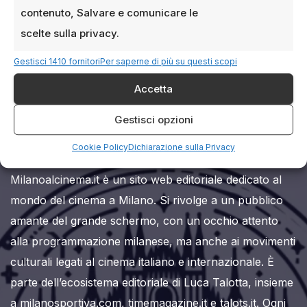
contenuto, Salvare e comunicare le
scelte sulla privacy.
Gestisci 1410 fornitori
Per saperne di più su questi scopi
Accetta
Milanoalcinema.it
Gestisci opzioni
Cookie Policy
Dichiarazione sulla Privacy
Milanoalcinema.it è un sito web editoriale dedicato al
mondo del cinema a Milano. Si rivolge a un pubblico
amante del grande schermo, con un occhio attento
alla programmazione milanese, ma anche ai movimenti
culturali legati al cinema italiano e internazionale. È
parte dell’ecosistema editoriale di Luca Talotta, insieme
a milanosportiva.com, timemagazine.it e talots.it. Ogni