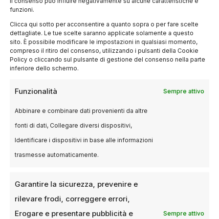
il consenso può influire negativamente su alcune caratteristiche e
funzioni.
Clicca qui sotto per acconsentire a quanto sopra o per fare scelte
dettagliate. Le tue scelte saranno applicate solamente a questo
sito. È possibile modificare le impostazioni in qualsiasi momento,
compreso il ritiro del consenso, utilizzando i pulsanti della Cookie
Policy o cliccando sul pulsante di gestione del consenso nella parte
inferiore dello schermo.
BLOG
Funzionalità
Sempre attivo
Rassegne cinematografiche a
Milano: guida completa agli eventi
Abbinare e combinare dati provenienti da altre
da non perdere
fonti di dati, Collegare diversi dispositivi,
Identificare i dispositivi in base alle informazioni
21 SETTEMBRE 2025
SARA VILLA
trasmesse automaticamente.
Le rassegne cinematografiche a Milano sono un
appuntamento fisso per gli amanti del grande
schermo. Ogni anno, la città ospita…
Garantire la sicurezza, prevenire e
rilevare frodi, correggere errori,
Erogare e presentare pubblicità e
Sempre attivo