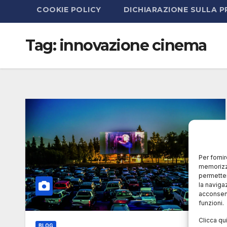
COOKIE POLICY
DICHIARAZIONE SULLA P
Tag:
innovazione cinema
Per forni
memorizza
permetter
la naviga
acconsent
funzioni.
Clicca qu
BLOG