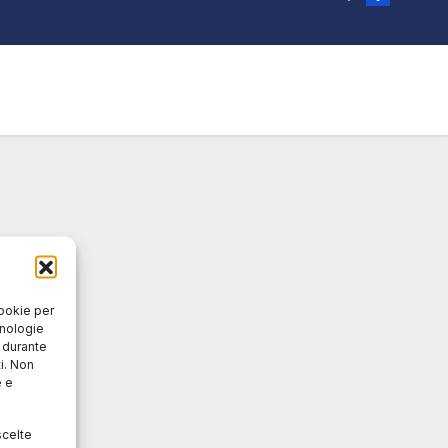
cookie per
cnologie
o durante
i. Non
e e
scelte