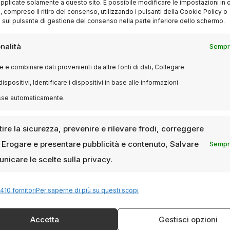
pplicate solamente a questo sito. È possibile modificare le impostazioni in q
compreso il ritiro del consenso, utilizzando i pulsanti della Cookie Policy o
 sul pulsante di gestione del consenso nella parte inferiore dello schermo.
nalità
Sempre
 e combinare dati provenienti da altre fonti di dati, Collegare
dispositivi, Identificare i dispositivi in base alle informazioni
sse automaticamente.
ire la sicurezza, prevenire e rilevare frodi, correggere
, Erogare e presentare pubblicità e contenuto, Salvare
Sempre
nicare le scelte sulla privacy.
410 fornitori
Per saperne di più su questi scopi
Accetta
Gestisci opzioni