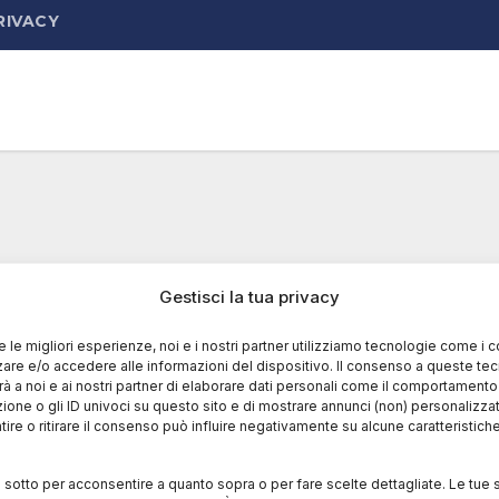
RIVACY
Gestisci la tua privacy
re le migliori esperienze, noi e i nostri partner utilizziamo tecnologie come i 
re e/o accedere alle informazioni del dispositivo. Il consenso a queste te
à a noi e ai nostri partner di elaborare dati personali come il comportament
zione o gli ID univoci su questo sito e di mostrare annunci (non) personalizzat
ire o ritirare il consenso può influire negativamente su alcune caratteristich
i sotto per acconsentire a quanto sopra o per fare scelte dettagliate. Le tue 