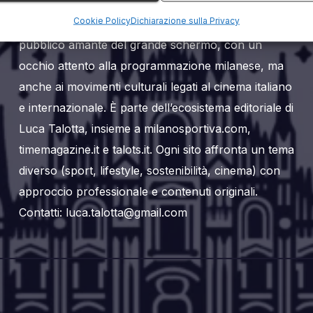
Milanoalcinema.it è un sito web editoriale dedicato
Cookie Policy
Dichiarazione sulla Privacy
al mondo del cinema a Milano. Si rivolge a un
pubblico amante del grande schermo, con un
occhio attento alla programmazione milanese, ma
anche ai movimenti culturali legati al cinema italiano
e internazionale. È parte dell’ecosistema editoriale di
Luca Talotta, insieme a milanosportiva.com,
timemagazine.it e talots.it. Ogni sito affronta un tema
diverso (sport, lifestyle, sostenibilità, cinema) con
approccio professionale e contenuti originali.
Contatti: luca.talotta@gmail.com