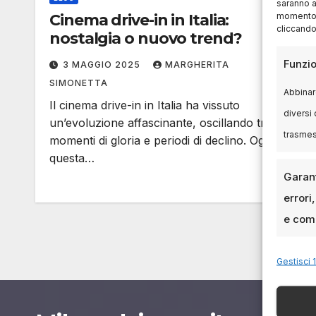
saranno a
momento, 
Cinema drive-in in Italia:
cliccando
nostalgia o nuovo trend?
Funzio
3 MAGGIO 2025
MARGHERITA
SIMONETTA
Abbinare
Il cinema drive-in in Italia ha vissuto
diversi 
un’evoluzione affascinante, oscillando tra
trasme
momenti di gloria e periodi di declino. Oggi,
questa…
Garant
errori
e comu
Gestisci 1