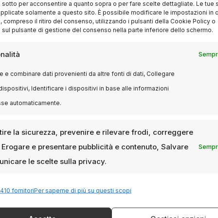
i sotto per acconsentire a quanto sopra o per fare scelte dettagliate. Le tue 
pplicate solamente a questo sito. È possibile modificare le impostazioni in q
compreso il ritiro del consenso, utilizzando i pulsanti della Cookie Policy o
 sul pulsante di gestione del consenso nella parte inferiore dello schermo.
nalità
Sempre
 e combinare dati provenienti da altre fonti di dati, Collegare
dispositivi, Identificare i dispositivi in base alle informazioni
sse automaticamente.
ire la sicurezza, prevenire e rilevare frodi, correggere
, Erogare e presentare pubblicità e contenuto, Salvare
Sempre
nicare le scelte sulla privacy.
410 fornitori
Per saperne di più su questi scopi