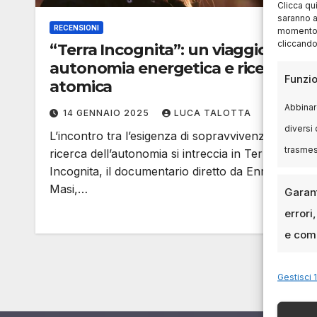
Clicca qu
saranno a
RECENSIONI
momento, 
cliccando
“Terra Incognita”: un viaggio tra
autonomia energetica e ricerca
Funzio
atomica
Abbinare
14 GENNAIO 2025
LUCA TALOTTA
diversi 
L’incontro tra l’esigenza di sopravvivenza e la
trasme
ricerca dell’autonomia si intreccia in Terra
Incognita, il documentario diretto da Enrico
Masi,…
Garant
errori
e comu
Gestisci 1