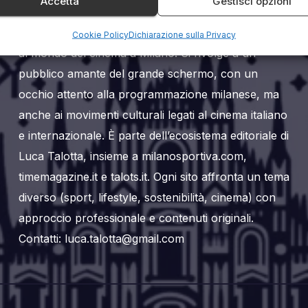
Accetta
Gestisci opzioni
Milanoalcinema.it è un sito web editoriale dedicato
Cookie Policy
Dichiarazione sulla Privacy
al mondo del cinema a Milano. Si rivolge a un
pubblico amante del grande schermo, con un
occhio attento alla programmazione milanese, ma
anche ai movimenti culturali legati al cinema italiano
e internazionale. È parte dell’ecosistema editoriale di
Luca Talotta, insieme a milanosportiva.com,
timemagazine.it e talots.it. Ogni sito affronta un tema
diverso (sport, lifestyle, sostenibilità, cinema) con
approccio professionale e contenuti originali.
Contatti: luca.talotta@gmail.com