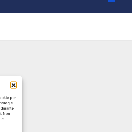
cookie per
cnologie
o durante
i. Non
e e