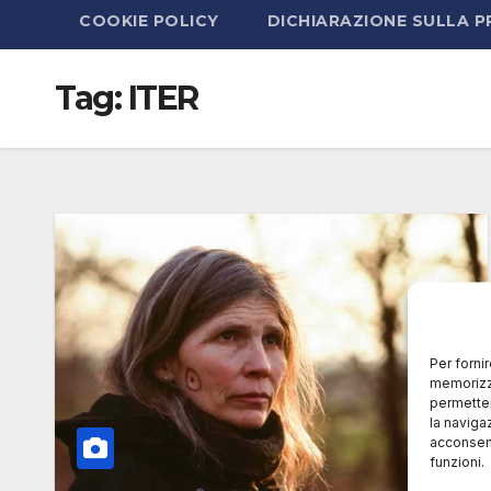
COOKIE POLICY
DICHIARAZIONE SULLA P
Tag:
ITER
Per forni
memorizza
permetter
la naviga
acconsent
funzioni.