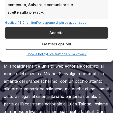
contenuto, Salvare e comunicare le
scelte sulla privacy.
Gestisci 1410 fornitori
Per saperne di più su questi scopi
Accetta
Milanoalcinema.it
Gestisci opzioni
Cookie Policy
Dichiarazione sulla Privacy
Milanoalcinema.it è un sito web editoriale dedicato al
mondo del cinema a Milano. Si rivolge a un pubblico
amante del grande schermo, con un occhio attento
alla programmazione milanese, ma anche ai movimenti
culturali legati al cinema italiano e internazionale. È
parte dell’ecosistema editoriale di Luca Talotta, insieme
a milanosportiva.com, timemagazine.it e talots.it. Ogni