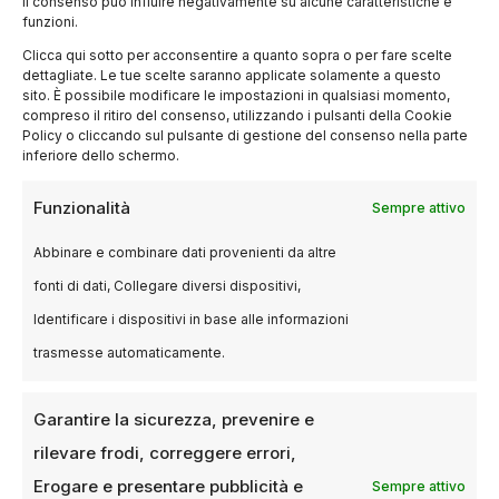
il consenso può influire negativamente su alcune caratteristiche e
funzioni.
Clicca qui sotto per acconsentire a quanto sopra o per fare scelte
dettagliate. Le tue scelte saranno applicate solamente a questo
sito. È possibile modificare le impostazioni in qualsiasi momento,
compreso il ritiro del consenso, utilizzando i pulsanti della Cookie
Policy o cliccando sul pulsante di gestione del consenso nella parte
inferiore dello schermo.
EVENTI
Funzionalità
Sempre attivo
Le linci selvagge: un documentario
di Laurent Geslin celebra il ritorno
Abbinare e combinare dati provenienti da altre
della lince boreale
fonti di dati, Collegare diversi dispositivi,
Identificare i dispositivi in base alle informazioni
9 NOVEMBRE 2024
LUCA TALOTTA
trasmesse automaticamente.
Un ritratto intimo della natura selvaggia arriva
nelle sale italiane l’11, 12 e 13 novembre con una
visione unica della…
Garantire la sicurezza, prevenire e
rilevare frodi, correggere errori,
Erogare e presentare pubblicità e
Sempre attivo