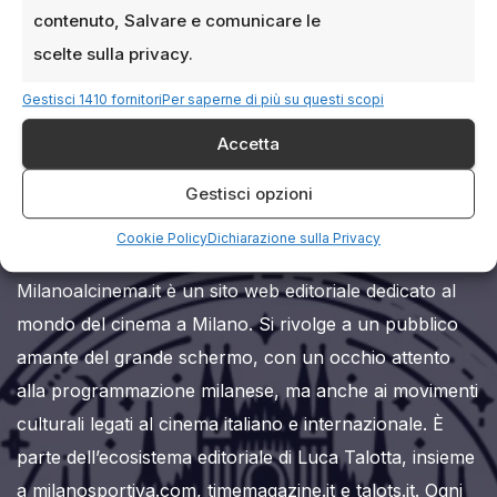
contenuto, Salvare e comunicare le
scelte sulla privacy.
Gestisci 1410 fornitori
Per saperne di più su questi scopi
Accetta
Milanoalcinema.it
Gestisci opzioni
Cookie Policy
Dichiarazione sulla Privacy
Milanoalcinema.it è un sito web editoriale dedicato al
mondo del cinema a Milano. Si rivolge a un pubblico
amante del grande schermo, con un occhio attento
alla programmazione milanese, ma anche ai movimenti
culturali legati al cinema italiano e internazionale. È
parte dell’ecosistema editoriale di Luca Talotta, insieme
a milanosportiva.com, timemagazine.it e talots.it. Ogni