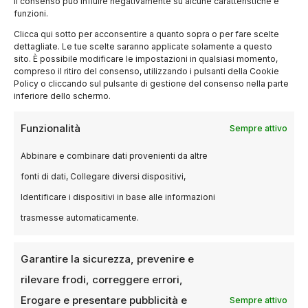
il consenso può influire negativamente su alcune caratteristiche e
funzioni.
Clicca qui sotto per acconsentire a quanto sopra o per fare scelte
dettagliate. Le tue scelte saranno applicate solamente a questo
sito. È possibile modificare le impostazioni in qualsiasi momento,
compreso il ritiro del consenso, utilizzando i pulsanti della Cookie
Policy o cliccando sul pulsante di gestione del consenso nella parte
inferiore dello schermo.
BLOG
Funzionalità
Sempre attivo
Becoming Led Zeppelin: il mito del
rock torna al cinema in un evento
Abbinare e combinare dati provenienti da altre
imperdibile
fonti di dati, Collegare diversi dispositivi,
Identificare i dispositivi in base alle informazioni
16 GENNAIO 2025
LUCA TALOTTA
trasmesse automaticamente.
Un viaggio nelle origini della leggenda del rock
mondiale Dal 27 febbraio al 5 marzo, gli
appassionati di musica e…
Garantire la sicurezza, prevenire e
rilevare frodi, correggere errori,
Erogare e presentare pubblicità e
Sempre attivo