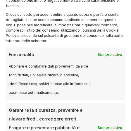
il consenso può influire negativamente su alcune caratteristiche e
funzioni.
Clicca qui sotto per acconsentire a quanto sopra o per fare scelte
dettagliate. Le tue scelte saranno applicate solamente a questo
sito. È possibile modificare le impostazioni in qualsiasi momento,
compreso il ritiro del consenso, utilizzando i pulsanti della Cookie
Policy o cliccando sul pulsante di gestione del consenso nella parte
inferiore dello schermo.
EVENTI
Funzionalità
Sempre attivo
Sharon Stone e Matthew
Broderick protagonisti del Torino
Abbinare e combinare dati provenienti da altre
Film Festival
fonti di dati, Collegare diversi dispositivi,
Identificare i dispositivi in base alle informazioni
5 NOVEMBRE 2024
LUCA TALOTTA
trasmesse automaticamente.
Il Torino Film Festival (TFF) celebra la sua 42ª
edizione con ospiti d’eccezione: Sharon Stone e
Matthew Broderick, due volti…
Garantire la sicurezza, prevenire e
rilevare frodi, correggere errori,
Erogare e presentare pubblicità e
Sempre attivo