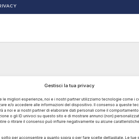
RIVACY
Gestisci la tua privacy
re le migliori esperienze, noi e i nostri partner utilizziamo tecnologie come i 
re e/o accedere alle informazioni del dispositivo. Il consenso a queste te
à a noi e ai nostri partner di elaborare dati personali come il comportament
zione o gli ID univoci su questo sito e di mostrare annunci (non) personalizzat
ire o ritirare il consenso può influire negativamente su alcune caratteristich
i sotto per acconsentire a quanto sopra o per fare scelte dettagliate. Le tue 