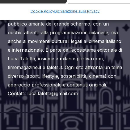
Milanoalcinema.it è un sito web editoriale dedicato
Cookie Policy
Dichiarazione sulla Privacy
al mondo del cinema a Milano. Si rivolge a un
pubblico amante del grande schermo, con un
occhio attento alla programmazione milanese, ma
anche ai movimenti culturali legati al cinema italiano
e internazionale. È parte dell’ecosistema editoriale di
Luca Talotta, insieme a milanosportiva.com,
timemagazine.it e talots.it. Ogni sito affronta un tema
diverso (sport, lifestyle, sostenibilità, cinema) con
approccio professionale e contenuti originali.
Contatti: luca.talotta@gmail.com