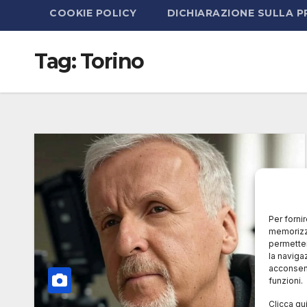
COOKIE POLICY
DICHIARAZIONE SULLA P
Tag:
Torino
Per forni
memorizza
permetter
la naviga
acconsent
funzioni.
Clicca qu