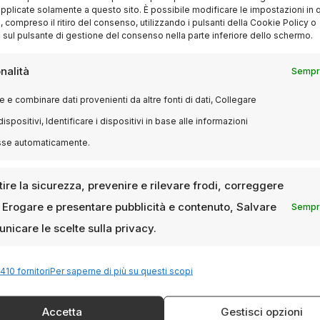
pplicate solamente a questo sito. È possibile modificare le impostazioni in q
compreso il ritiro del consenso, utilizzando i pulsanti della Cookie Policy o
 sul pulsante di gestione del consenso nella parte inferiore dello schermo.
nalità
Sempre
 e combinare dati provenienti da altre fonti di dati, Collegare
dispositivi, Identificare i dispositivi in base alle informazioni
sse automaticamente.
ire la sicurezza, prevenire e rilevare frodi, correggere
, Erogare e presentare pubblicità e contenuto, Salvare
Sempre
nicare le scelte sulla privacy.
410 fornitori
Per saperne di più su questi scopi
Accetta
Gestisci opzioni