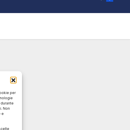
cookie per
cnologie
o durante
i. Non
e e
scelte