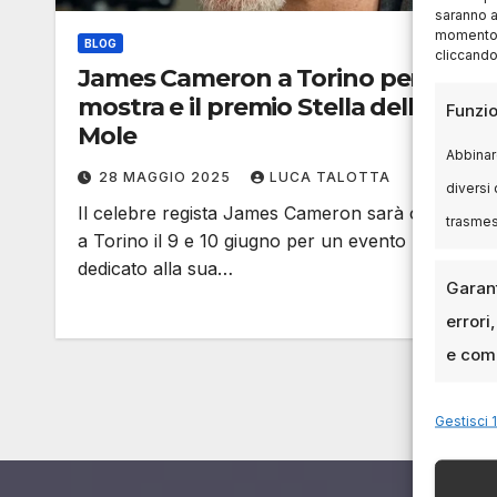
saranno a
momento, 
BLOG
cliccando
James Cameron a Torino per la
mostra e il premio Stella della
Funzio
Mole
Abbinare
28 MAGGIO 2025
LUCA TALOTTA
diversi 
Il celebre regista James Cameron sarà ospite
trasme
a Torino il 9 e 10 giugno per un evento
dedicato alla sua…
Garant
errori
e comu
Gestisci 1