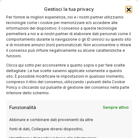
Gestisci la tua privacy
Per fornire le migliori esperienze, noi e i nostri partner utilizziamo
tecnologie come i cookie per memorizzare e/o accedere alle
informazioni del dispositivo. Il consenso a queste tecnologie
permetterà a noi e ai nostri partner di elaborare dati personali come il
comportamento durante la navigazione o gli ID univoci su questo sito
e di mostrare annunci (non) personalizzati. Non acconsentire o ritirare
il consenso può influire negativamente su alcune caratteristiche e
funzioni.
Clicca qui sotto per acconsentire a quanto sopra o per fare scelte
dettagliate. Le tue scelte saranno applicate solamente a questo
sito. È possibile modificare le impostazioni in qualsiasi momento,
compreso il ritiro del consenso, utilizzando i pulsanti della Cookie
Policy o cliccando sul pulsante di gestione del consenso nella parte
RECENSIONI
inferiore dello schermo.
“Terra Incognita”: un viaggio tra
autonomia energetica e ricerca
Funzionalità
Sempre attivo
atomica
Abbinare e combinare dati provenienti da altre
14 GENNAIO 2025
LUCA TALOTTA
fonti di dati, Collegare diversi dispositivi,
L’incontro tra l’esigenza di sopravvivenza e la