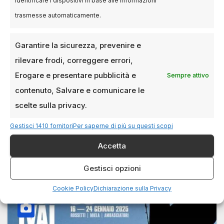
Identificare i dispositivi in base alle informazioni
ricerca dell’autonomia si intreccia in Terra
trasmesse automaticamente.
Incognita, il documentario diretto da Enrico Masi,
…
Garantire la sicurezza, prevenire e
rilevare frodi, correggere errori,
Erogare e presentare pubblicità e
Sempre attivo
contenuto, Salvare e comunicare le
scelte sulla privacy.
Gestisci 1410 fornitori
Per saperne di più su questi scopi
Accetta
Gestisci opzioni
Cookie Policy
Dichiarazione sulla Privacy