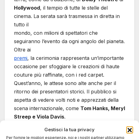
Hollywood
, il tempio di tutte le stelle del
cinema. La serata sarà trasmessa in diretta in
tutto il
mondo, con milioni di spettatori che
seguiranno l’evento da ogni angolo del pianeta.
Oltre ai
premi
, la cerimonia rappresenta un’importante
occasione per sfoggiare le creazioni di haute
couture più raffinate, con i red carpet.
Quest’anno, le attese sono alte anche per il
ritorno dei presentatori storici. Il pubblico si
aspetta di vedere volti noti e apprezzati della
scena internazionale, come
Tom Hanks, Meryl
Streep e Viola Davis
.
Gestisci la tua privacy
Un cinema che guarda
Per fornire le migliori esperienze, noi e i nostri partner utilizziamo