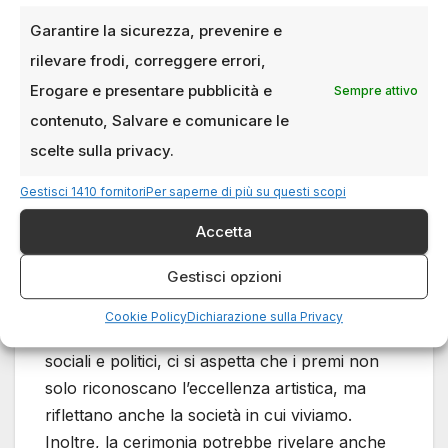
potrebbero iniziare a far sentire la loro
Garantire la sicurezza, prevenire e
influenza anche nella cinematografia
rilevare frodi, correggere errori,
tradizionale.
Erogare e presentare pubblicità e
Sempre attivo
contenuto, Salvare e comunicare le
Cosa aspettarsi
scelte sulla privacy.
dall’edizione 2025
Gestisci 1410 fornitori
Per saperne di più su questi scopi
Gli Academy Awards 2025 saranno una serata
Accetta
ricca di emozioni, sorprese e probabilmente di
Gestisci opzioni
premi inaspettati. Con l’aumento delle
narrazioni internazionali e la maggiore
Cookie Policy
Dichiarazione sulla Privacy
attenzione ai temi
sociali e politici, ci si aspetta che i premi non
solo riconoscano l’eccellenza artistica, ma
riflettano anche la società in cui viviamo.
Inoltre, la cerimonia potrebbe rivelare anche