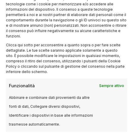
tecnologie come i cookie per memorizzare e/o accedere alle
al futuro
informazioni del dispositivo. Il consenso a queste tecnologie
permetterà a noi e ai nostri partner di elaborare dati personali come il
comportamento durante la navigazione o gli ID univoci su questo sito
L’Academy Awards 2025 non è solo una
e di mostrare annunci (non) personalizzati. Non acconsentire o ritirare
il consenso può influire negativamente su alcune caratteristiche e
cerimonia di premiazione
, ma anche una
funzioni.
riflessione su
Clicca qui sotto per acconsentire a quanto sopra o per fare scelte
come l’industria del cinema stia evolvendo in
dettagliate. Le tue scelte saranno applicate solamente a questo
sito. È possibile modificare le impostazioni in qualsiasi momento,
un mondo sempre più digitale e interconnesso.
compreso il ritiro del consenso, utilizzando i pulsanti della Cookie
La
Policy o cliccando sul pulsante di gestione del consenso nella parte
inferiore dello schermo.
crescente influenza delle piattaforme di
streaming ha cambiato la percezione e la
Funzionalità
Sempre attivo
distribuzione
dei film. Il 2025, inoltre, potrebbe essere un
Abbinare e combinare dati provenienti da altre
anno chiave per le nuove tecnologie nel
fonti di dati, Collegare diversi dispositivi,
cinema, con
Identificare i dispositivi in base alle informazioni
l’ingresso della
realtà virtuale
e delle
trasmesse automaticamente.
produzioni cinematografiche interattive
che