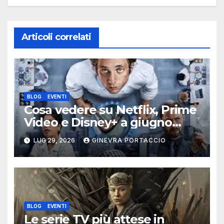
Articoli correlati
BLOG
EVENTI
Cosa vedere su Netflix, Prime
Video e Disney+ a giugno
2026
LUG 29, 2026
GINEVRA PORTACCIO
BLOG
EVENTI
Le serie TV più attese in