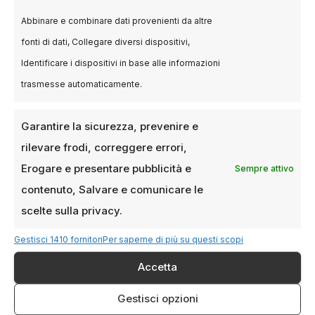
Il Marché du Film continua a rappresentare
Abbinare e combinare dati provenienti da altre
uno dei principali mercati cinematografici
fonti di dati, Collegare diversi dispositivi,
internazionali. Qui produttori, distributori e
piattaforme streaming discutono i progetti
Identificare i dispositivi in base alle informazioni
destinati ai prossimi anni.
trasmesse automaticamente.
Eventi Collaterali E
Garantire la sicurezza, prevenire e
Première Esclusive
rilevare frodi, correggere errori,
Erogare e presentare pubblicità e
Sempre attivo
Durante il Festival trovano spazio anche
contenuto, Salvare e comunicare le
proiezioni speciali, documentari, restauri
scelte sulla privacy.
cinematografici e anteprime fuori concorso
Gestisci 1410 fornitori
Per saperne di più su questi scopi
che contribuiscono a rendere Cannes un
evento centrale per l’intero settore audiovisivo.
Accetta
Gestisci opzioni
Cannes 2026 Conferma