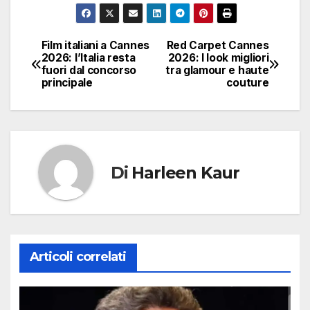
Film italiani a Cannes
Red Carpet Cannes
Navigazione
2026: l’Italia resta
2026: I look migliori
fuori dal concorso
tra glamour e haute
articoli
principale
couture
Di
Harleen Kaur
Articoli correlati