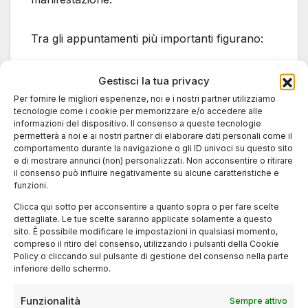
Tra gli appuntamenti più importanti figurano:
Masterclass Con I
Gestisci la tua privacy
Per fornire le migliori esperienze, noi e i nostri partner utilizziamo
Protagonisti Del Cinema
tecnologie come i cookie per memorizzare e/o accedere alle
informazioni del dispositivo. Il consenso a queste tecnologie
permetterà a noi e ai nostri partner di elaborare dati personali come il
Registi, sceneggiatori e attori incontrano il
comportamento durante la navigazione o gli ID univoci su questo sito
pubblico e la stampa in conversazioni dedicate
e di mostrare annunci (non) personalizzati. Non acconsentire o ritirare
il consenso può influire negativamente su alcune caratteristiche e
al cinema contemporaneo, ai nuovi linguaggi
funzioni.
audiovisivi e all’evoluzione dell’industria
Clicca qui sotto per acconsentire a quanto sopra o per fare scelte
cinematografica.
dettagliate. Le tue scelte saranno applicate solamente a questo
sito. È possibile modificare le impostazioni in qualsiasi momento,
compreso il ritiro del consenso, utilizzando i pulsanti della Cookie
Incontri Industry E
Policy o cliccando sul pulsante di gestione del consenso nella parte
inferiore dello schermo.
Mercato Del Cinema
Funzionalità
Sempre attivo