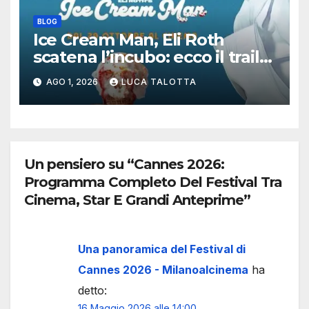
BLOG
Ice Cream Man, Eli Roth
scatena l’incubo: ecco il trailer
italiano dell’horror più
AGO 1, 2026
LUCA TALOTTA
estremo di Halloween 2026
Un pensiero su “Cannes 2026:
Programma Completo Del Festival Tra
Cinema, Star E Grandi Anteprime”
Una panoramica del Festival di
Cannes 2026 - Milanoalcinema
ha
detto:
16 Maggio 2026 alle 14:00