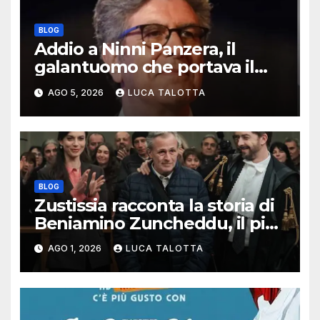
BLOG
Addio a Ninni Panzera, il
galantuomo che portava il
cinema dove non c’era
AGO 5, 2026
LUCA TALOTTA
BLOG
Zustissia racconta la storia di
Beniamino Zuncheddu, il più
lungo errore giudiziario della
AGO 1, 2026
LUCA TALOTTA
storia italiana