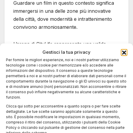
Guardare un film in questo contesto significa
immergersi in una delle zone più innovative
della città, dove modernità e intrattenimento
convivono armoniosamente.
L’arena di CityLife rappresenta una valida
alternativa per chi desidera vivere il cinema
Gestisci la tua privacy
all’aperto lontano dalle location storiche ma
Per fornire le migliori esperienze, noi e i nostri partner utilizziamo
tecnologie come i cookie per memorizzare e/o accedere alle
senza rinunciare a una cornice suggestiva.
informazioni del dispositivo. Il consenso a queste tecnologie
permetterà a noi e ai nostri partner di elaborare dati personali come il
comportamento durante la navigazione o gli ID univoci su questo sito
Chiostro
e di mostrare annunci (non) personalizzati. Non acconsentire o ritirare
il consenso può influire negativamente su alcune caratteristiche e
dell’Incoronata:
funzioni.
Clicca qui sotto per acconsentire a quanto sopra o per fare scelte
un’esperienza più
dettagliate. Le tue scelte saranno applicate solamente a questo
sito. È possibile modificare le impostazioni in qualsiasi momento,
raccolta
compreso il ritiro del consenso, utilizzando i pulsanti della Cookie
Policy o cliccando sul pulsante di gestione del consenso nella parte