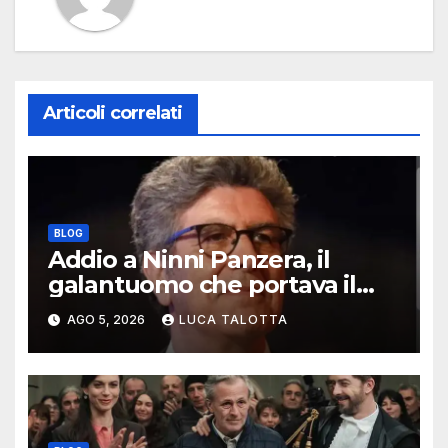
Articoli correlati
BLOG
Addio a Ninni Panzera, il
galantuomo che portava il
cinema dove non c’era
AGO 5, 2026
LUCA TALOTTA