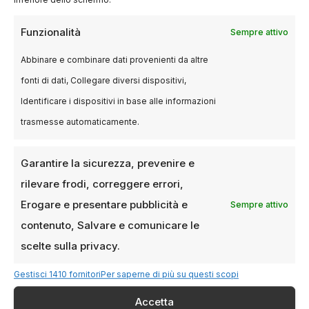
inferiore dello schermo.
Il fascino della storia
Funzionalità
Sempre attivo
incontra il grande schermo
Abbinare e combinare dati provenienti da altre
Per chi preferisce ambienti più intimi, il
fonti di dati, Collegare diversi dispositivi,
Chiostro dell’Incoronata costituisce una delle
Identificare i dispositivi in base alle informazioni
destinazioni più interessanti dell’offerta estiva
trasmesse automaticamente.
milanese.
Garantire la sicurezza, prevenire e
L’atmosfera raccolta e il valore storico del
rilevare frodi, correggere errori,
luogo contribuiscono a creare un’esperienza
Erogare e presentare pubblicità e
Sempre attivo
particolarmente coinvolgente, ideale per gli
contenuto, Salvare e comunicare le
spettatori che desiderano godersi il film in un
contesto elegante e tranquillo.
scelte sulla privacy.
Gestisci 1410 fornitori
Per saperne di più su questi scopi
La combinazione tra patrimonio artistico e
Accetta
programmazione cinematografica di qualità