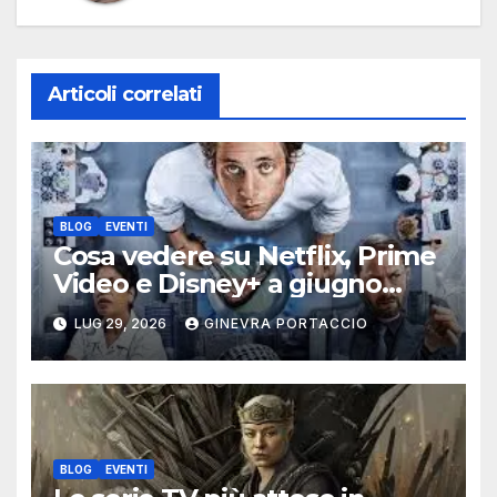
Articoli correlati
BLOG
EVENTI
Cosa vedere su Netflix, Prime
Video e Disney+ a giugno
2026
LUG 29, 2026
GINEVRA PORTACCIO
BLOG
EVENTI