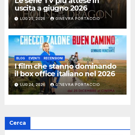
Le serie TV più attese in
uscita a giugno 2026
LUG 25, 2026
GINEVRA PORTACCIO
BLOG
EVENTI
RECENSIONI
I film che stanno dominando
il box office italiano nel 2026
LUG 24, 2026
GINEVRA PORTACCIO
Cerca