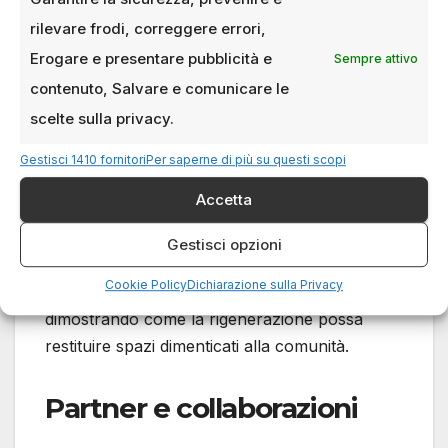
europee al contesto italiano.
rilevare frodi, correggere errori,
La formazione al centro:
Erogare e presentare pubblicità e
Sempre attivo
contenuto, Salvare e comunicare le
progetti accademici e
scelte sulla privacy.
testimonianze
Gestisci 1410 fornitori
Per saperne di più su questi scopi
Il festival coinvolgerà anche il mondo
Accetta
accademico attraverso le sezioni “Visioni” e
“Restituzioni”. Ricercatori e studenti universitari
Gestisci opzioni
presenteranno progetti innovativi, come il
Cookie Policy
Dichiarazione sulla Privacy
recupero di ex carceri ed ex manicomi,
dimostrando come la rigenerazione possa
restituire spazi dimenticati alla comunità.
Partner e collaborazioni