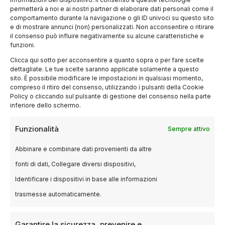
Contemporaneo del MIC, dedicato ai progetti
permetterà a noi e ai nostri partner di elaborare dati personali come il
comportamento durante la navigazione o gli ID univoci su questo sito
che utilizzano la cultura come motore di
e di mostrare annunci (non) personalizzati. Non acconsentire o ritirare
trasformazione urbana. Verranno analizzati
il consenso può influire negativamente su alcune caratteristiche e
funzioni.
esempi emblematici di come arte e cultura
Clicca qui sotto per acconsentire a quanto sopra o per fare scelte
possano contribuire a rendere le città più
dettagliate. Le tue scelte saranno applicate solamente a questo
accoglienti e inclusive.
sito. È possibile modificare le impostazioni in qualsiasi momento,
compreso il ritiro del consenso, utilizzando i pulsanti della Cookie
Policy o cliccando sul pulsante di gestione del consenso nella parte
Sguardo sull’Europa: il caso
inferiore dello schermo.
della Scozia
Funzionalità
Sempre attivo
Il 5 dicembre una tavola rotonda si
Abbinare e combinare dati provenienti da altre
concentrerà sulla regolamentazione nazionale
fonti di dati, Collegare diversi dispositivi,
della rigenerazione urbana in Scozia, unico
Identificare i dispositivi in base alle informazioni
paese europeo ad aver adottato un approccio
trasmesse automaticamente.
così strutturato. Questo confronto offrirà
spunti utili per adattare le buone pratiche
Garantire la sicurezza, prevenire e