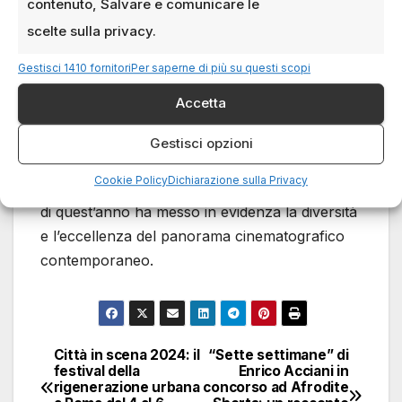
contenuto, Salvare e comunicare le
scelte sulla privacy.
Un punto di riferimento
per il cinema indipendente
Gestisci 1410 fornitori
Per saperne di più su questi scopi
Accetta
I Gotham Awards si confermano una vetrina
essenziale per il cinema indipendente.
Gestisci opzioni
Celebrando opere che uniscono qualità
Cookie Policy
Dichiarazione sulla Privacy
artistica e narrazione innovativa. La cerimonia
di quest’anno ha messo in evidenza la diversità
e l’eccellenza del panorama cinematografico
contemporaneo.
Città in scena 2024: il
“Sette settimane” di
Navigazione
festival della
Enrico Acciani in
rigenerazione urbana
concorso ad Afrodite
articoli