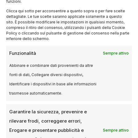
funzioni.
Nella categoria delle nuove promesse, il
Clicca qui sotto per acconsentire a quanto sopra o per fare scelte
premio Breakthrough Director è andato a
dettagliate. Le tue scelte saranno applicate solamente a questo
Vera Drew
per
“The People’s Joker”
. Mentre il
sito. È possibile modificare le impostazioni in qualsiasi momento,
compreso il ritiro del consenso, utilizzando i pulsanti della Cookie
Breakthrough Performer è stato assegnato a
Policy o cliccando sul pulsante di gestione del consenso nella parte
Brandon Wilson
per la sua interpretazione in
inferiore dello schermo.
“Nickel Boys”
.
Funzionalità
Sempre attivo
Gotham Awards: un
Abbinare e combinare dati provenienti da altre
trampolino per gli Oscar
fonti di dati, Collegare diversi dispositivi,
Identificare i dispositivi in base alle informazioni
Negli anni, i Gotham Awards hanno spesso
trasmesse automaticamente.
anticipato il successo agli Oscar di film come
“Spotlight”
,
“Moonlight”
e
“Everything
Garantire la sicurezza, prevenire e
Everywhere All at Once”
. Questo rende il
rilevare frodi, correggere errori,
trionfo di
“A Different Man”
un segnale
Erogare e presentare pubblicità e
Sempre attivo
importante per la stagione dei premi.