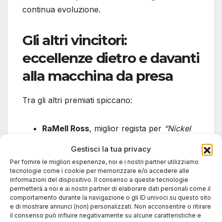
continua evoluzione.
Gli altri vincitori:
eccellenze dietro e davanti
alla macchina da presa
Tra gli altri premiati spiccano:
RaMell Ross
, miglior regista per
“Nickel
Boys”
.
Gestisci la tua privacy
“No Other Land”
, miglior documentario,
Per fornire le migliori esperienze, noi e i nostri partner utilizziamo
un’opera che esplora con sensibilità temi
tecnologie come i cookie per memorizzare e/o accedere alle
informazioni del dispositivo. Il consenso a queste tecnologie
legati alla migrazione.
permetterà a noi e ai nostri partner di elaborare dati personali come il
Azazel Jacobs
, miglior sceneggiatura
comportamento durante la navigazione o gli ID univoci su questo sito
e di mostrare annunci (non) personalizzati. Non acconsentire o ritirare
per
“His Three Daughters”
.
il consenso può influire negativamente su alcune caratteristiche e