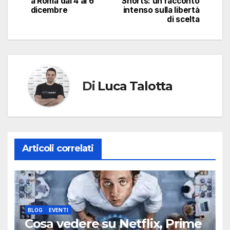
a Roma dal 4 al 6
Shorts: un racconto
dicembre
intenso sulla libertà
di scelta
Di
Luca Talotta
Articoli correlati
BLOG
EVENTI
Cosa vedere su Netflix, Prime