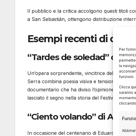
Il pubblico e la critica accolgono questi titoli 
a San Sebastián, ottengono distribuzione intern
Esempi recenti di docum
Per forni
“Tardes de soledad” di Albe
memorizza
permetter
la naviga
acconsent
Un’opera sorprendente, vincitrice della
Concha
funzioni.
Serra combina poesia visiva e tensione etica in u
Clicca qu
documentario che ha diviso l’opinione pubblica
saranno a
lasciato il segno nella storia del Festival.
momento, 
cliccando
“Ciento volando” di Arantx
Funzio
Abbinare
In occasione del centenario di Eduardo Chillida,