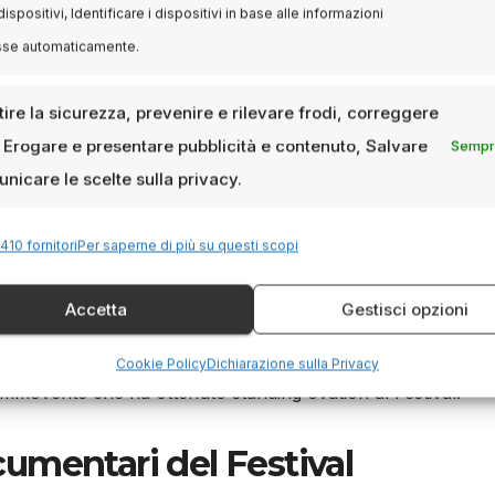
dispositivi, Identificare i dispositivi in base alle informazioni
. L’opera diventa un dialogo tra generazioni e un tributo alla
sse automaticamente.
ite Alberdi (2023)
ire la sicurezza, prevenire e rilevare frodi, correggere
, Erogare e presentare pubblicità e contenuto, Salvare
Sempre
 la storia d’amore tra un giornalista e un’attrice, legata 
nicare le scelte sulla privacy.
scar, ha emozionato il pubblico di San Sebastián grazie alla 
410 fornitori
Per saperne di più su questi scopi
Chianáin e Declan McGrath (2022)
Accetta
Gestisci opzioni
 che insegna filosofia ai bambini come strumento contro la
Cookie Policy
Dichiarazione sulla Privacy
ommovente che ha ottenuto standing ovation al Festival.
umentari del Festival