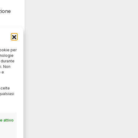
zione
cookie per
cnologie
o durante
i. Non
e e
y.
scelte
ualsiasi
 attivo
averso