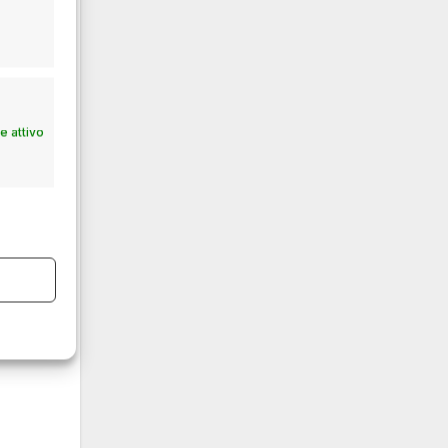
 attivo
alla
sua