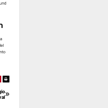
ound
n
 a
del
ento
gio
val