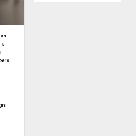
 per
 e
i,
upera
gni