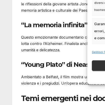
diversi 
le riflessioni della giovane artista Jone Laspiur
memoria artistica e culturale dei Paesi Baschi.
trasme
“La memoria infinita” di Ma
Garant
errori
Questo emozionante documentario cileno racconta
e comu
lotta contro l’Alzheimer. Finalista anche agli O
umanità e delicatezza.
Gestisci 1
“Young Plato” di Neasa Ní 
Ambientato a Belfast, il film mostra un preside
violenza e i pregiudizi. Un’opera educativa e c
Temi emergenti nei doc