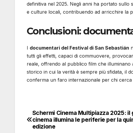
definitiva nel 2025. Negli anni ha portato sull
e culture locali, contribuendo ad arricchire la 
Conclusioni: documentar
I
documentari del Festival di San Sebastián
n
tutti gli effetti, capaci di commuovere, provocare
reale, offrendo al pubblico film che illuminano
storico in cui la verità è sempre più sfidata, i
conferma un faro internazionale per chi cerca 
Schermi Cinema Multipiazza 2025: il
Navigazione
cinema illumina le periferie per la qui
articoli
edizione