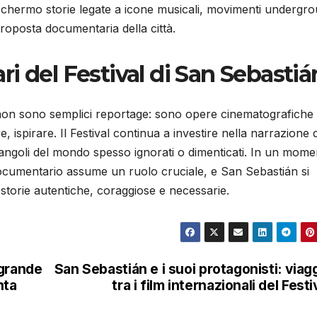
o schermo storie legate a icone musicali, movimenti undergr
proposta documentaria della città.
i del Festival di San Sebastiá
on sono semplici reportage: sono opere cinematografiche
, ispirare. Il Festival continua a investire nella narrazione 
 angoli del mondo spesso ignorati o dimenticati. In un mom
l documentario assume un ruolo cruciale, e San Sebastián si
storie autentiche, coraggiose e necessarie.
 grande
San Sebastián e i suoi protagonisti: viag
nta
tra i film internazionali del Festi