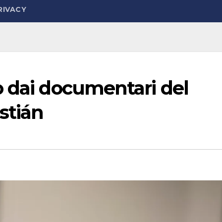
RIVACY
o dai documentari del
stián