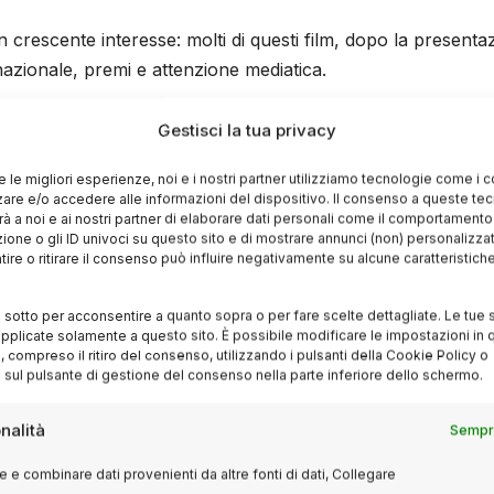
con crescente interesse: molti di questi film, dopo la presenta
azionale, premi e attenzione mediatica.
entari di rilievo
Gestisci la tua privacy
re le migliori esperienze, noi e i nostri partner utilizziamo tecnologie come i 
rt Serra (2024)
re e/o accedere alle informazioni del dispositivo. Il consenso a queste te
à a noi e ai nostri partner di elaborare dati personali come il comportament
zione o gli ID univoci su questo sito e di mostrare annunci (non) personalizzat
ire o ritirare il consenso può influire negativamente su alcune caratteristich
 de Oro
, che segue la stagione del torero Andrés Roca Re
n film che riflette sul corpo, il rituale e la morte. Un
i sotto per acconsentire a quanto sopra o per fare scelte dettagliate. Le tue 
 per il suo sguardo estetico sulla tauromachia, ma che ha
pplicate solamente a questo sito. È possibile modificare le impostazioni in q
compreso il ritiro del consenso, utilizzando i pulsanti della Cookie Policy o
 sul pulsante di gestione del consenso nella parte inferiore dello schermo.
a Aguirre (2024)
nalità
Sempre
 e combinare dati provenienti da altre fonti di dati, Collegare
 il documentario esplora l’eredità del celebre scultore attr