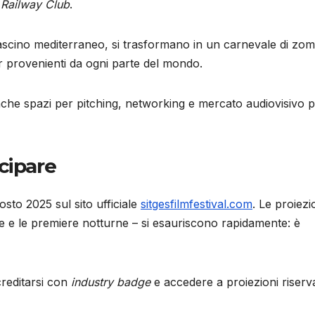
 Railway Club
.
 fascino mediterraneo, si trasformano in un carnevale di zom
or provenienti da ogni parte del mondo.
 anche spazi per pitching, networking e mercato audiovisivo 
cipare
gosto 2025 sul sito ufficiale
sitgesfilmfestival.com
. Le proiezi
re e le premiere notturne – si esauriscono rapidamente: è
ccreditarsi con
industry badge
e accedere a proiezioni riserv