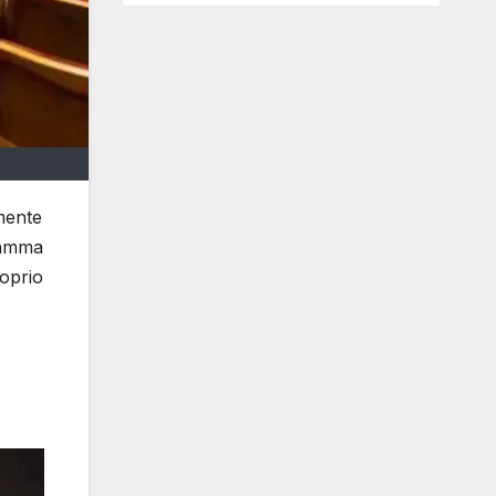
mente
ramma
roprio