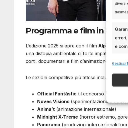
diversi 
trasme
Programma e film in ante
Garant
errori
L’edizione 2025 si apre con il film
Alpha
di Juli
e comu
una distopia ambientale di forte impatto visivo. 
corti, documentari e film d’animazione, molti dei
Gestisci 1
Le sezioni competitive più attese includono:
Official Fantàstic
(il concorso principale
Noves Visions
(sperimentazione e nuovi l
Anima’t
(animazione internazionale)
Midnight X‑Treme
(horror estremo, gore
Panorama
(produzioni internazionali fuo