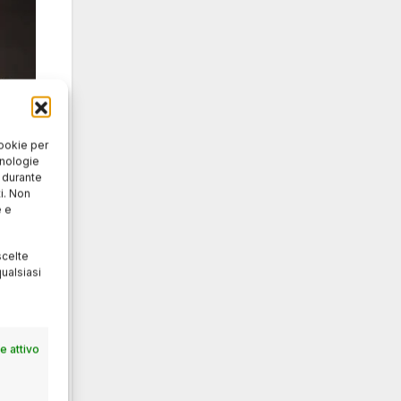
cookie per
cnologie
o durante
i. Non
e e
scelte
ualsiasi
 attivo