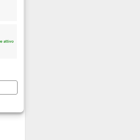
 attivo
n
ggi,