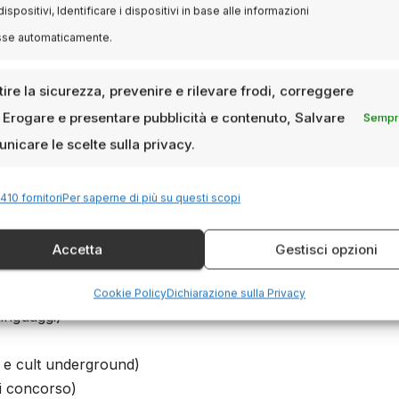
dispositivi, Identificare i dispositivi in base alle informazioni
sse automaticamente.
prima mondiale
ire la sicurezza, prevenire e rilevare frodi, correggere
, Erogare e presentare pubblicità e contenuto, Salvare
Sempre
a Ducournau, regista di
Titane
, che torna al body horror co
nicare le scelte sulla privacy.
La selezione ufficiale include oltre
200 titoli
tra lungometra
 quali in
anteprima europea o mondiale
.
410 fornitori
Per saperne di più su questi scopi
Accetta
Gestisci opzioni
)
Cookie Policy
Dichiarazione sulla Privacy
inguaggi)
 e cult underground)
ri concorso)