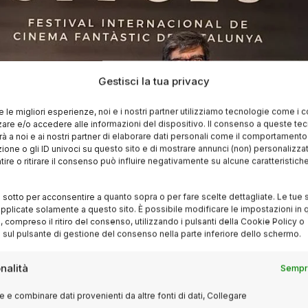
Gestisci la tua privacy
re le migliori esperienze, noi e i nostri partner utilizziamo tecnologie come i 
re e/o accedere alle informazioni del dispositivo. Il consenso a queste te
à a noi e ai nostri partner di elaborare dati personali come il comportament
zione o gli ID univoci su questo sito e di mostrare annunci (non) personalizzat
ire o ritirare il consenso può influire negativamente su alcune caratteristich
i sotto per acconsentire a quanto sopra o per fare scelte dettagliate. Le tue 
pplicate solamente a questo sito. È possibile modificare le impostazioni in q
compreso il ritiro del consenso, utilizzando i pulsanti della Cookie Policy o
 sul pulsante di gestione del consenso nella parte inferiore dello schermo.
nalità
Sempre
 e combinare dati provenienti da altre fonti di dati, Collegare