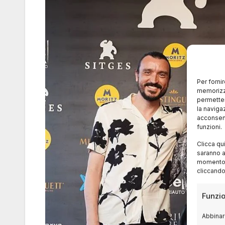
Per forni
memorizza
permetter
la naviga
acconsent
funzioni.
Clicca qu
saranno a
momento, 
cliccando
Funzio
Abbinare